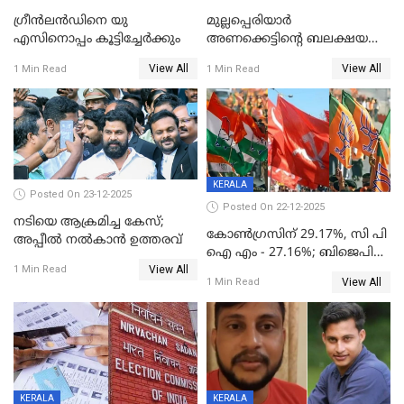
ഗ്രീന്‍ലന്‍ഡിനെ യു
മുല്ലപ്പെരിയാര്‍
എസിനൊപ്പം കൂട്ടിച്ചേര്‍ക്കും
അണക്കെട്ടിന്റെ ബലക്ഷയ
നിര്‍ണയം; പരിശോധന ഇന്ന്
View All
View All
1 Min Read
1 Min Read
തുടങ്ങും
KERALA
Posted On 23-12-2025
Posted On 22-12-2025
നടിയെ ആക്രമിച്ച കേസ്;
കോൺഗ്രസിന് 29.17%, സി പി
അപ്പീൽ നൽകാൻ ഉത്തരവ്
ഐ എം - 27.16%; ബിജെപി
View All
20% കടന്നത്
1 Min Read
View All
1 Min Read
തിരുവനന്തപുരത്ത് മാത്രം,
തദ്ദേശത്തിലെ യഥാർത്ഥ
കണക്ക് പുറത്ത്
KERALA
KERALA