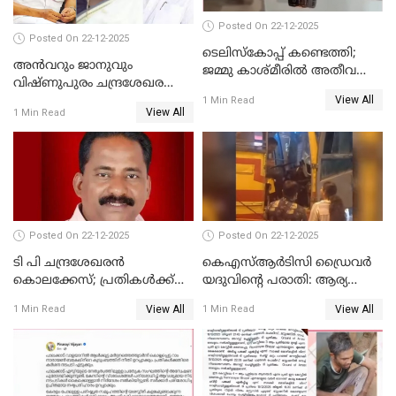
Posted On 22-12-2025
Posted On 22-12-2025
ടെലിസ്‌കോപ്പ് കണ്ടെത്തി;
അൻവറും ജാനുവും
ജമ്മു കാശ്മീരില്‍ അതീവ
വിഷ്ണുപുരം ചന്ദ്രശേഖരന്റെ
ജാഗ്രത നിര്‍ദ്ദേശം
View All
പാർട്ടിയും UDF
1 Min Read
View All
1 Min Read
അസോസിയേറ്റ് അംഗങ്ങൾ;
അസോസിയേറ്റ്
അംഗമാകാനില്ലെന്നും
UDFലേക്കില്ലെന്നും
വിഷ്ണുപുരം ചന്ദ്രശേഖരൻ
Posted On 22-12-2025
Posted On 22-12-2025
ടി പി ചന്ദ്രശേഖരന്‍
കെഎസ്ആർടിസി ഡ്രൈവർ
കൊലക്കേസ്; പ്രതികള്‍ക്ക്
യദുവിന്റെ പരാതി: ആര്യ
വീണ്ടും പരോള്‍
രാജേന്ദ്രനും സച്ചിൻ ദേവിനും
View All
View All
1 Min Read
1 Min Read
കോടതി നോട്ടീസ്