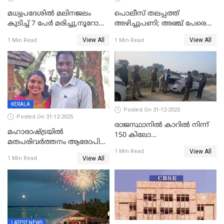
മധ്യപ്രദേശിൽ മലിനജലം
പൊലീസ് തലപ്പത്ത്
കുടിച്ച് 7 പേർ മരിച്ചു,നൂറോളം
അഴിച്ചുപണി; അഞ്ച് പേരെ
പേർ ഗുരുതരാവസ്ഥയിൽ
ഐജി റാങ്കിലേക്ക്
View All
View All
1 Min Read
1 Min Read
ഉയർത്തി,അജിതാ ബീഗം
ക്രൈംബ്രാഞ്ച് ഐജി,
എസ്.ശ്യാംസുന്ദർ
ഇന്റലിജൻസ് ഐജി
KERALA
Posted On 31-12-2025
Posted On 31-12-2025
രാജസ്ഥാനിൽ കാറിൽ നിന്ന്
മഹാരാഷ്ട്രയിൽ
150 കിലോ
മതപരിവർത്തനം ആരോപിച്ചു
സ്ഫോടകവസ്തുക്കൾ
View All
അറസ്റ്റിലായ മലയാളി
1 Min Read
പിടികൂടി
View All
1 Min Read
വൈദികനും ഭാര്യയ്ക്കും
ഉൾപ്പെടെ 11പേർക്കും ജാമ്യം
LATEST NEWS