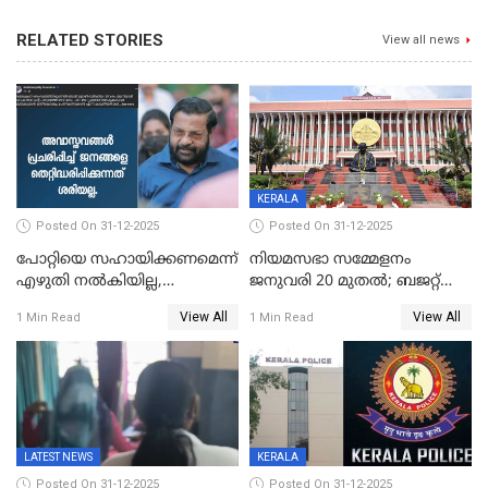
RELATED STORIES
View all news
KERALA
Posted On 31-12-2025
Posted On 31-12-2025
പോറ്റിയെ സഹായിക്കണമെന്ന്
നിയമസഭാ സമ്മേളനം
എഴുതി നൽകിയില്ല,
ജനുവരി 20 മുതല്‍; ബജറ്റ്
ജനങ്ങളെ
അവതരണം അവസാനവാരം;
View All
View All
1 Min Read
1 Min Read
തെറ്റിദ്ധരിപ്പിക്കരുത്,
മന്ത്രിസഭാ
സാങ്കൽപ്പിക കഥകൾ
യോഗതീരുമാനങ്ങൾ
പ്രചരിപ്പിക്കുന്നുവെന്നും
കടകംപള്ളി സുരേന്ദ്രൻ
LATEST NEWS
KERALA
Posted On 31-12-2025
Posted On 31-12-2025