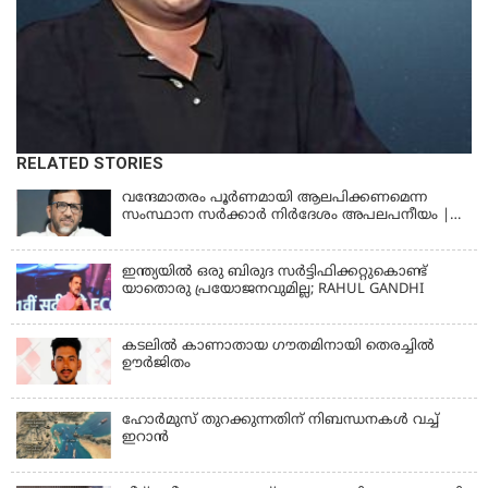
RELATED STORIES
വന്ദേമാതരം പൂര്‍ണമായി ആലപിക്കണമെന്ന
സംസ്ഥാന സര്‍ക്കാര്‍ നിര്‍ദേശം അപലപനീയം |
JAMAAT-E-ISLAMI
ഇന്ത്യയില്‍ ഒരു ബിരുദ സര്‍ട്ടിഫിക്കറ്റുകൊണ്ട്
യാതൊരു പ്രയോജനവുമില്ല; RAHUL GANDHI
കടലിൽ കാണാതായ ഗൗതമിനായി തെരച്ചിൽ
ഊർജിതം
ഹോര്‍മുസ് തുറക്കുന്നതിന് നിബന്ധനകള്‍ വച്ച്
ഇറാന്‍