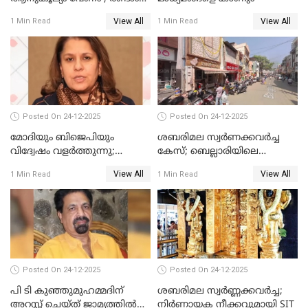
പ്രതി മാര്‍ട്ടിന്‍
View All
View All
1 Min Read
1 Min Read
ഹൈക്കോടതിയില്‍
Posted On 24-12-2025
Posted On 24-12-2025
മോദിയും ബിജെപിയും
ശബരിമല സ്വര്‍ണക്കവര്‍ച്ച
വിദ്വേഷം വളർത്തുന്നു;
കേസ്; ബെല്ലാരിയിലെ
പ്രതിഷേധവിമായി
ജ്വല്ലറിയില്‍ പരിശോധന
View All
View All
1 Min Read
1 Min Read
കോൺഗ്രസ്
Posted On 24-12-2025
Posted On 24-12-2025
പി ടി കുഞ്ഞുമുഹമ്മദിന്
ശബരിമല സ്വര്‍ണ്ണക്കവര്‍ച്ച;
അറസ്റ്റ് ചെയ്ത് ജാമ്യത്തില്‍
നിർണായക നീക്കവുമായി SIT