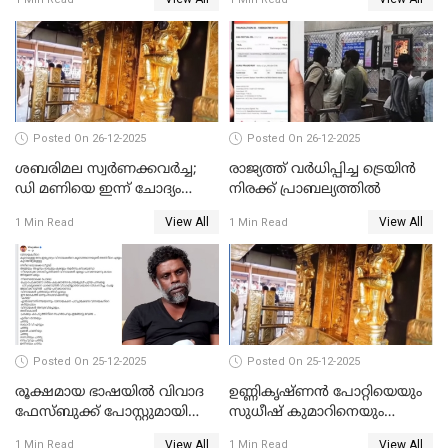
പോറ്റിയും ഒപ്പമുള്ള AI ചിത്രം
പങ്കുവെച്ചു
Posted On 26-12-2025
Posted On 26-12-2025
ശബരിമല സ്വര്‍ണക്കവര്‍ച്ച;
രാജ്യത്ത് വര്‍ധിപ്പിച്ച ട്രെയിന്‍
ഡി മണിയെ ഇന്ന് ചോദ്യം
നിരക്ക് പ്രാബല്യത്തില്‍
ചെയ്യും
View All
View All
1 Min Read
1 Min Read
Posted On 25-12-2025
Posted On 25-12-2025
രൂക്ഷമായ ഭാഷയിൽ വിവാദ
ഉണ്ണികൃഷ്ണന്‍ പോറ്റിയെയും
ഫേസ്ബുക്ക് പോസ്റ്റുമായി
സുധീഷ് കുമാറിനെയും
നടൻ വിനായകൻ
വീണ്ടും ചോദ്യം ചെയ്ത് SIT
View All
View All
1 Min Read
1 Min Read