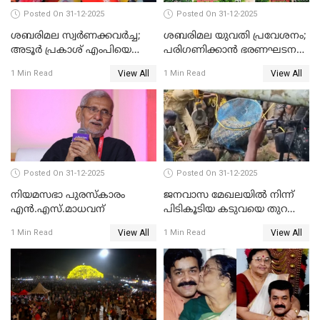
Posted On 31-12-2025
Posted On 31-12-2025
ശബരിമല സ്വര്‍ണക്കവര്‍ച്ച;
ശബരിമല യുവതി പ്രവേശനം;
അടൂര്‍ പ്രകാശ് എംപിയെ
പരിഗണിക്കാന്‍ ഭരണഘടന
ചോദ്യം ചെയ്യാൻ SIT
ബെഞ്ച്
View All
View All
1 Min Read
1 Min Read
Posted On 31-12-2025
Posted On 31-12-2025
നിയമസഭാ പുരസ്‌കാരം
ജനവാസ മേഖലയിൽ നിന്ന്
എൻ.എസ്.മാധവന്
പിടികൂടിയ കടുവയെ തുറന്നു
വിട്ടു
View All
View All
1 Min Read
1 Min Read