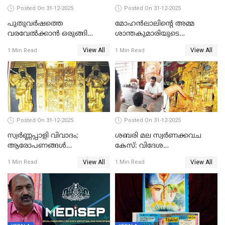
Posted On 31-12-2025
Posted On 31-12-2025
പുതുവര്‍ഷത്തെ
മോഹന്‍ലാലിന്റെ അമ്മ
വരവേല്‍ക്കാന്‍ ഒരുങ്ങി
ശാന്തകുമാരിയുടെ
ലോകം
സംസ്‌കാരം ഇന്ന്
View All
View All
1 Min Read
1 Min Read
Posted On 31-12-2025
Posted On 31-12-2025
സ്വർണ്ണപ്പാളി വിവാദം;
ശബരി മല സ്വർണക്കവച
ആരോപണങ്ങൾ
കേസ്: വിദേശ
അവസാനിക്കുന്നില്ല
വ്യവസായിയുടെ ആരോപണം
View All
View All
1 Min Read
1 Min Read
നിഷേധിച്ച് ഡി മണി