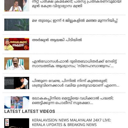
നീറ്റ് പരീക്ഷ ക്രമക്കേട്; പരസ്യ പ്രതികരണവുമായി
മുൻ കേന്ദ്ര വിദ്യാഭ്യാസ മന്ത്രി
മഴ തുടരും; ഇന്ന് 4 ജില്ലകളില്‍ മഞ്ഞ മുന്നറിയിപ്പ്
അര്‍ജുന്‍ ആയങ്കി പിടിയില്‍
KERALA
എന്‍ഡോസള്‍ഫാന്‍ ദുരിതബാധിതർക്ക് നേരിട്ട്
സാമ്പത്തിക ആശ്വാസം; 'സ്‌നേഹസാന്ത്വനം'
പദ്ധതി പ്രവർത്തനങ്ങൾക്ക് 14.40 കോടിയുടെ
KERALA
ഭരണാനുമതി
പിന്തുണ വേണ്ട, പിന്നില്‍ നിന്ന് കുത്തരുത്;
ശത്രുവിനെക്കാള്‍ വലിയ ശ്രതുവായാണ് എന്നെ
കണ്ടത്; എം വി ജയരാജനെതിരെ അര്‍ജുന്‍
ആയങ്കി
ലോകകപ്പിനിടെ മെസ്സിയെ വധിക്കാൻ പദ്ധതി;
ഞെട്ടിക്കുന്ന പൊലീസ് സുരക്ഷാ
രേഖകള്‍;ആറായിരത്തിലധികം ഭീഷണി
LATEST LATEST VIDEOS
സന്ദേശങ്ങൾ ലഭിച്ചെന്ന് ഫ്രഞ്ച് റഫറി
KERALAVISION NEWS MALAYALAM 24X7 LIVE:
KERALA UPDATES & BREAKING NEWS