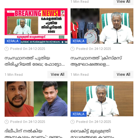
View All
1 Min Read
KERALA
KERALA
Posted On 24-12-2025
Posted On 24-12-2025
സംസ്ഥാനത്ത് പുതിയ
സംസ്ഥാനത്ത് ‘ക്രിസ്മസ്
തിരിച്ചറിയല്‍ രേഖ; ഫോട്ടോ
ആഘോഷങ്ങളെ
പതിപ്പിച്ച നേറ്റിവിറ്റി കാര്‍ഡ്
കടന്നാക്രമിയ്ക്കുന്നു; എല്ലാ
View All
View All
1 Min Read
1 Min Read
നല്‍കുമെന്ന് മുഖ്യമന്ത്രി; SIR
ആക്രമണങ്ങൾക്കും പിന്നിലും
ഹെല്‍പ് ഡസ്‌കുകള്‍
സംഘപരിവാർ’; മുഖ്യമന്ത്രി
ആരംഭിക്കാന്‍ മന്ത്രിസഭാ
യോഗ തീരുമാനം
KERALA
Posted On 24-12-2025
Posted On 24-12-2025
ദിലീപിന് നല്‍കിയ
വൈകിട്ട് മുഖ്യമന്ത്രി
ആനുകൂല്യം വേണം'; രണ്ടാം
മാധ്യമങ്ങളെ കാണും