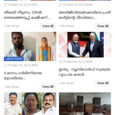
Posted On 22-12-2025
Posted On 22-12-2025
തീയതി നീട്ടണം; SIRൽ
അതിജീവിതയ്‌ക്കെതിരെ പ്രതി
തെരഞ്ഞെടുപ്പ് കമ്മീഷന്
മാർട്ടിന്റെ വീഡിയോ;
കത്തയച്ച് കേരളം
പ്രചരിപ്പിച്ച മൂന്നുപേർ
View All
View All
1 Min Read
1 Min Read
അറസ്റ്റിൽ; നൂറോളം
സൈറ്റുകളിൽ നിന്നും
വിഡിയോ നീക്കം ചെയ്യാനും
പൊലീസ്
LATEST NEWS
Posted On 22-12-2025
Posted On 22-12-2025
ഇന്ത്യ - ന്യൂസിലാൻഡ് സ്വതന്ത്ര
4 മാസം ഗർഭിണിയായ
വ്യാപാര കരാർ
യുവതിയെ
View All
വെട്ടിക്കൊലപ്പെടുത്തി
1 Min Read
View All
1 Min Read
പിതാവും സഹോദരനും;
ദുരഭിമാനക്കൊലയിൽ
നടുങ്ങി കർണാടക