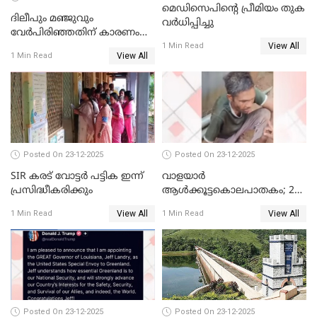
മെഡിസെപിന്റെ പ്രീമിയം തുക
ദിലീപും മഞ്ജുവും
വർധിപ്പിച്ചു
വേർപിരിഞ്ഞതിന് കാരണം
View All
ദിലീപ് മഞ്ജുവിന് നൽകിയ ആ
1 Min Read
View All
1 Min Read
പഴയ മൊബൈലിൽ നിന്ന്
കണ്ടെത്തിയ ചാറ്റിൽ
നിന്നാണ്; എട്ടാം പ്രതിക്ക്
മോട്ടീവ് ഉണ്ടായിരുന്നെന്നും
അഡ്വ. ടി.ബി മിനി
Posted On 23-12-2025
Posted On 23-12-2025
SIR കരട് വോട്ടര്‍ പട്ടിക ഇന്ന്
വാളയാർ
പ്രസിദ്ധീകരിക്കും
ആൾക്കൂട്ടകൊലപാതകം; 2
പേർ കൂടി കസ്റ്റഡിയിൽ
View All
View All
1 Min Read
1 Min Read
Posted On 23-12-2025
Posted On 23-12-2025