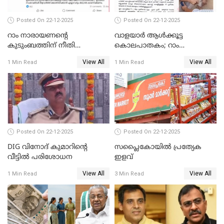
Posted On 22-12-2025
Posted On 22-12-2025
റാം നാരായണന്റെ
വാളയാർ ആൾക്കൂട്ട
കുടുംബത്തിന് നീതി
കൊലപാതകം; റാം
ഉറപ്പാക്കും; പിണറായി
നാരായണൻ നേരിട്ടത് ക്രൂര
View All
View All
1 Min Read
1 Min Read
വിജയന്‍
പീഡനം
Posted On 22-12-2025
Posted On 22-12-2025
DIG വിനോദ് കുമാറിന്റെ
സപ്ലൈകോയിൽ പ്രത്യേക
വീട്ടില്‍ പരിശോധന
ഇളവ്
View All
View All
1 Min Read
3 Min Read