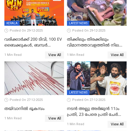
അഭിപ്രായം, എല്‍ഡിഎഫ്
അധികാരം നിലനിര്‍ത്തും,
ലോക്സഭ
തെരഞ്ഞെടുപ്പിനേക്കാൾ 17
KERALA
LATEST NEWS
ലക്ഷം വോട്ട് ലഭിച്ചു
Posted On 29-12-2025
Posted On 29-12-2025
വരിക്കാർക്ക് 200 ടിവി, 100 EV
തിക്കിലും തിരക്കിലും
ബൈക്കുകൾ, ബമ്പർ
വിമാനത്താവളത്തില്‍ നിലത്ത്
സമ്മാനമായി EV കാർ
വീണ് വിജയ്
View All
View All
1 Min Read
1 Min Read
ഉൾപ്പെടെ 2 കോടി രൂപയുടെ
സമ്മാനങ്ങളുമായി
കേരളവിഷൻ ബ്രോഡ്ബാൻഡ്
കണക്ട്&വിൻ
LATEST NEWS
Posted On 27-12-2025
Posted On 27-12-2025
തയ്‌വാനിൽ ഭൂകമ്പം
നടൻ അല്ലു അർജുൻ 11ാം
പ്രതി, 23 പേരെ പ്രതി ചേർത്ത്
View All
1 Min Read
കുറ്റപത്രം സമർപ്പിച്ചു
View All
1 Min Read