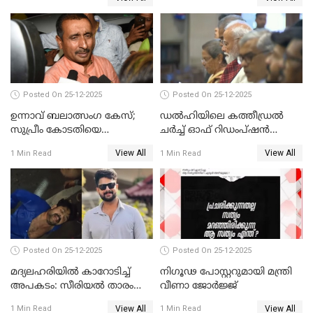
Posted On 25-12-2025
Posted On 25-12-2025
ഉന്നാവ് ബലാത്സംഗ കേസ്;
ഡൽഹിയിലെ കത്തീഡ്രൽ
സുപ്രീം കോടതിയെ
ചർച്ച് ഓഫ് റിഡംപ്ഷൻ
സമീപിക്കാനൊരുങ്ങി
സന്ദർശിച്ച് പ്രധാനമന്ത്രി
View All
View All
1 Min Read
1 Min Read
അതിജീവിത
Posted On 25-12-2025
Posted On 25-12-2025
മദ്യലഹരിയിൽ കാറോടിച്ച്
നിഗൂഢ പോസ്റ്ററുമായി മന്ത്രി
അപകടം: സീരിയൽ താരം
വീണാ ജോർജ്ജ്
സിദ്ധാർത്ഥ് പ്രഭുവിനെതിരെ
View All
View All
1 Min Read
1 Min Read