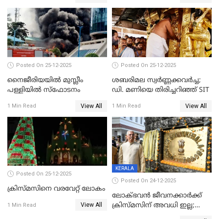
കേസെടുത്തു
Posted On 25-12-2025
Posted On 25-12-2025
നൈജീരിയയിൽ മുസ്ലീം
ശബരിമല സ്വര്‍ണ്ണക്കവര്‍ച്ച;
പള്ളിയില്‍ സ്‌ഫോടനം
ഡി. മണിയെ തിരിച്ചറിഞ്ഞ് SIT
View All
View All
1 Min Read
1 Min Read
KERALA
Posted On 25-12-2025
Posted On 24-12-2025
ക്രിസ്മസിനെ വരവേറ്റ് ലോകം
ലോക്ഭവൻ ജീവനക്കാർക്ക്
View All
ക്രിസ്മസിന് അവധി ഇല്ല;
1 Min Read
ഹാജരാവാൻ ഉത്തരവ്