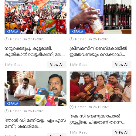
KERALA
KERALA
Posted On 27-12-2025
Posted On 26-12-2025
നറുക്കെടുപ്പ്, കൂട്ടരാജി,
ക്രിസ്മസിന് ബെവ്‌കോയിൽ
കുതികാൽവെട്ട്,ഭീഷണി,മലബാറിലാകട്ടെ
ഇത്തവണയും റെക്കോഡ്
ട്വിസ്റ്റോട് ട്വിസ്റ്റും; അടിമുടി
വിൽപ്പന;കഴിഞ്ഞവർഷത്തേക്ക
View All
View All
1 Min Read
1 Min Read
നാടകീയമായി പഞ്ചായത്ത്
53 കോടി രൂപയുടെ അധിക
പ്രസിഡന്‍റ് തെരഞ്ഞെടുപ്പ്
വിൽപ്പന; മലയാളി കുടിച്ചു
തീർത്തത് 333 കോടിയുടെ
മദ്യം
KERALA
Posted On 26-12-2025
Posted On 26-12-2025
'കെ സി വേണുഗോപാല്‍
‘ഞാൻ ഡി മണിയല്ല, എം എസ്
ഗ്രൂപ്പിലെ ചിലരാണ് തന്നെ
മണി’; ശബരിമല
തഴഞ്ഞത്'; ലാലി ജെയിംസ്
View All
സ്വർണക്കവർച്ചയുമായി ഒരു
1 Min Read