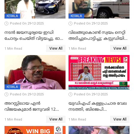
വിമർശനം
KERALA
KERALA
Posted On 29-12-2025
Posted On 29-12-2025
നടൻ ജയസൂര്യയെ ഇഡി
വിലങ്ങുകൊണ്ട് സ്വയം നെറ്റി
ചോദ്യം ചെയ്ത് വിട്ടയച്ചു, ഭാര്യ
അടിച്ചുപൊട്ടിച്ചു; കസ്റ്റഡിയിൽ
സരിതയുടെയും
എടുക്കുന്നതിനിടെ
View All
View All
1 Min Read
1 Min Read
മൊഴിയെടുത്തു
വധശ്രമക്കേസ് പ്രതി
വിലങ്ങുമായി രക്ഷപ്പെട്ടു;
വ്യാപക തെരച്ചിൽ
KERALA
Posted On 29-12-2025
Posted On 29-12-2025
അറസ്റ്റിലായ എൻ
യുഡിഎഫ് കള്ളപ്രചാര വേല
വിജയകുമാർ ജനുവരി 12
നടത്തി, ബിജെപി
വരെ റിമാൻഡിൽ;
ഹിന്ദുവർഗീയത പ്രചരിപ്പിച്ചു,
View All
View All
1 Min Read
1 Min Read
ജാമ്യാപേക്ഷ ഈ മാസം 31ന്
ശബരിമല അത്ര
പരിഗണിക്കും
തിരിച്ചടിയായില്ല,സർക്കാരിനെക്കുറ
ജനങ്ങൾക്ക് മികച്ച