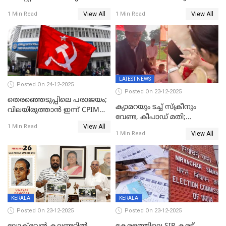
വിട്ടു
View All
View All
1 Min Read
1 Min Read
LATEST NEWS
Posted On 24-12-2025
Posted On 23-12-2025
തെരഞ്ഞെടുപ്പിലെ പരാജയം;
ക്യാമറയും ടച്ച് സ്ക്രീനും
വിലയിരുത്താന്‍ ഇന്ന് CPIM
വേണ്ട, കീപാഡ് മതി;
യോഗം
View All
സ്ത്രീകൾക്ക് സ്മാർട്ട് ഫോൺ
1 Min Read
View All
1 Min Read
വിലക്കി രാജ്യത്തെ ഒരു
പഞ്ചായത്ത്
KERALA
KERALA
Posted On 23-12-2025
Posted On 23-12-2025