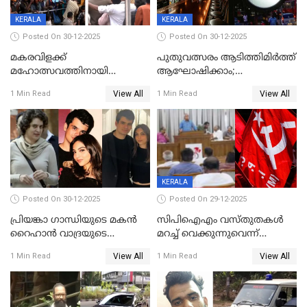
ഉൾപ്പെടെ 2 കോടി രൂപയുടെ
സമ്മാനപദ്ധതിയും
KERALA
KERALA
Posted On 30-12-2025
Posted On 30-12-2025
മകരവിളക്ക്
പുതുവത്സരം ആടിത്തിമിർത്ത്
മഹോത്സവത്തിനായി
ആഘോഷിക്കാം;
ശബരിമല നട തുറന്നു;
ബാറുകള്‍ക്ക് 12 മണി വരെ
View All
View All
1 Min Read
1 Min Read
സന്നിധാനത്ത് വൻ
പ്രവര്‍ത്തനാനുമതി
ഭക്തജനത്തിരക്ക്
KERALA
Posted On 30-12-2025
Posted On 29-12-2025
പ്രിയങ്കാ ​ഗാന്ധിയുടെ മകൻ
സിപിഐഎം വസ്തുതകൾ
റൈഹാൻ വാദ്രയുടെ
മറച്ച് വെക്കുന്നുവെന്ന്
വിവാഹനിശ്ചയം
സിപിഐ, 'പത്മകുമാറിനെ
View All
View All
1 Min Read
1 Min Read
കഴിഞ്ഞതായി റിപ്പോർട്ട്
സംരക്ഷിച്ചത്
തിരിച്ചടിച്ചു',വെള്ളാപ്പള്ളിയെ
ന്യായീകരിക്കുന്നതിലും
CPIഎക്സിക്യൂട്ടീവിൽ