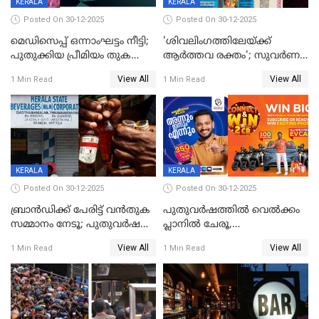
KERALA
KERALA
Posted On 30-12-2025
Posted On 30-12-2025
മെഡിസെപ്പ് ഒന്നാംഘട്ടം നീട്ടി;
'ശിവലിംഗത്തിലേയ്ക്ക്
പുതുക്കിയ പ്രീമിയം തുക
ആര്‍ത്തവ രക്തം'; സുവര്‍ണ
ഈടാക്കുക ജനുവരി 31
കേരളം ലോട്ടറിയിലെ
View All
View All
1 Min Read
1 Min Read
മുതൽ
ചിത്രത്തിനെതിരെ ഹിന്ദു
ഐക്യവേദി പരാതി നൽകി
KERALA
KERALA
Posted On 30-12-2025
Posted On 30-12-2025
ബ്രാൻഡിക്ക് പേരിട്ട് വൻതുക
പുതുവർഷത്തിൽ വെൽക്കം
സമ്മാനം നേടൂ; പുതുവർഷ
പ്ലാനിൽ ചേരൂ,
ഓഫറുമായി ബെവ്‌കോ
350എംപിപിഎസ് വേഗതയിൽ
View All
View All
1 Min Read
1 Min Read
ഇന്റർനെറ്റും ഒപ്പം കീയുടെ
മെഗാ പ്ലാൻ സൗജന്യം; ഒപ്പം
വരിക്കാർക്ക് 200 ടിവി, 100 EV
ബൈക്കുകൾ, ബമ്പർ
സമ്മാനമായി EV കാർ