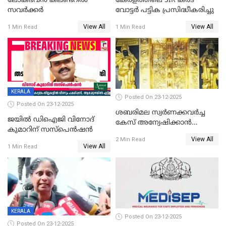
ലോക്ഭവൻ കലണ്ടറിൽ
കേരളത്തിലെ SIR കരട്
സവർക്കർ
വോട്ടര്‍ പട്ടിക പ്രസിദ്ധീകരിച്ചു
View All
View All
1 Min Read
1 Min Read
KERALA
Posted On 23-12-2025
Posted On 23-12-2025
ശബരിമല സ്വര്‍ണക്കവര്‍ച്ച
ജയിൽ ഡിഐജി വിനോദ്
കേസ് അന്വേഷിക്കാന്‍
കുമാറിന് സസ്പെൻഷൻ
തയ്യാറെന്ന് CBI
View All
2 Min Read
View All
1 Min Read
KERALA
Posted On 23-12-2025
Posted On 23-12-2025