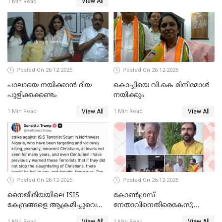
View All
1 Min Read
ബന്ധവും ഇല്ലെന്ന് എസ്ഐടി
ചോദ്യം ചെയ്ത ദിണ്ടിഗലിലെ
വ്യവസായി
Posted On 26-12-2025
Posted On 26-12-2025
പാലായെ നയിക്കാന്‍ ദിയ
കൊച്ചിയെ വി.കെ മിനിമോള്‍
പുളിക്കക്കണ്ടം
നയിക്കും
View All
View All
1 Min Read
1 Min Read
Posted On 26-12-2025
Posted On 26-12-2025
നൈജീരിയയിലെ ISIS
കോണ്‍ഗ്രസ്
കേന്ദ്രങ്ങളെ ആക്രമിച്ചുവെന്ന്
നേതാവിനെതിരെകേസ്;
ട്രംപ്
മുഖ്യമന്ത്രിയും ഉണ്ണികൃഷ്ണന്‍
View All
View All
1 Min Read
1 Min Read