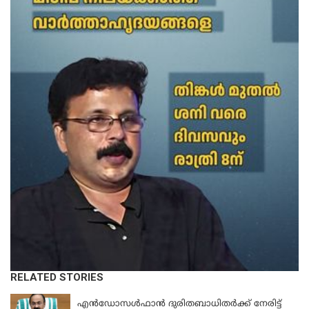
RELATED STORIES
KERALA
എന്‍ഡോസള്‍ഫാന്‍ ദുരിതബാധിതർക്ക് നേരിട്ട്