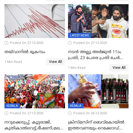
സമ്മാനങ്ങളുമായി
കേരളവിഷൻ ബ്രോഡ്ബാൻഡ്
കണക്ട്&വിൻ
LATEST NEWS
Posted On 27-12-2025
Posted On 27-12-2025
തയ്‌വാനിൽ ഭൂകമ്പം
നടൻ അല്ലു അർജുൻ 11ാം
പ്രതി, 23 പേരെ പ്രതി ചേർത്ത്
View All
1 Min Read
കുറ്റപത്രം സമർപ്പിച്ചു
View All
1 Min Read
KERALA
KERALA
Posted On 27-12-2025
Posted On 26-12-2025
നറുക്കെടുപ്പ്, കൂട്ടരാജി,
ക്രിസ്മസിന് ബെവ്‌കോയിൽ
കുതികാൽവെട്ട്,ഭീഷണി,മലബാറിലാകട്ടെ
ഇത്തവണയും റെക്കോഡ്