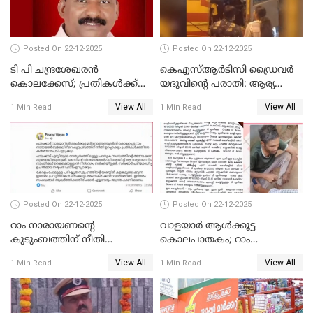
വിഷ്ണുപുരം ചന്ദ്രശേഖരൻ
Posted On 22-12-2025
Posted On 22-12-2025
ടി പി ചന്ദ്രശേഖരന്‍
കെഎസ്ആർടിസി ഡ്രൈവർ
കൊലക്കേസ്; പ്രതികള്‍ക്ക്
യദുവിന്റെ പരാതി: ആര്യ
വീണ്ടും പരോള്‍
രാജേന്ദ്രനും സച്ചിൻ ദേവിനും
View All
View All
1 Min Read
1 Min Read
കോടതി നോട്ടീസ്
Posted On 22-12-2025
Posted On 22-12-2025
റാം നാരായണന്റെ
വാളയാർ ആൾക്കൂട്ട
കുടുംബത്തിന് നീതി
കൊലപാതകം; റാം
ഉറപ്പാക്കും; പിണറായി
നാരായണൻ നേരിട്ടത് ക്രൂര
View All
View All
1 Min Read
1 Min Read
വിജയന്‍
പീഡനം