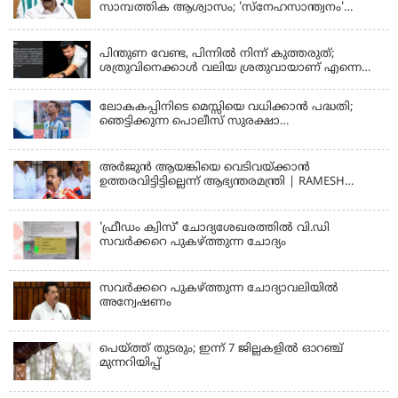
സാമ്പത്തിക ആശ്വാസം; 'സ്‌നേഹസാന്ത്വനം'
പദ്ധതി പ്രവർത്തനങ്ങൾക്ക് 14.40 കോടിയുടെ
KERALA
ഭരണാനുമതി
പിന്തുണ വേണ്ട, പിന്നില്‍ നിന്ന് കുത്തരുത്;
ശത്രുവിനെക്കാള്‍ വലിയ ശ്രതുവായാണ് എന്നെ
കണ്ടത്; എം വി ജയരാജനെതിരെ അര്‍ജുന്‍
ആയങ്കി
ലോകകപ്പിനിടെ മെസ്സിയെ വധിക്കാൻ പദ്ധതി;
ഞെട്ടിക്കുന്ന പൊലീസ് സുരക്ഷാ
രേഖകള്‍;ആറായിരത്തിലധികം ഭീഷണി
സന്ദേശങ്ങൾ ലഭിച്ചെന്ന് ഫ്രഞ്ച് റഫറി
അര്‍ജുന്‍ ആയങ്കിയെ വെടിവയ്ക്കാന്‍
ഉത്തരവിട്ടിട്ടില്ലെന്ന് ആഭ്യന്തരമന്ത്രി | RAMESH
CHENNITHALA
'ഫ്രീഡം ക്വിസ്' ചോദ്യശേഖരത്തില്‍ വി.ഡി
സവര്‍ക്കറെ പുകഴ്ത്തുന്ന ചോദ്യം
സവര്‍ക്കറെ പുകഴ്ത്തുന്ന ചോദ്യാവലിയില്‍
അന്വേഷണം
പെയ്ത്ത് തുടരും; ഇന്ന് 7 ജില്ലകളില്‍ ഓറഞ്ച്
മുന്നറിയിപ്പ്