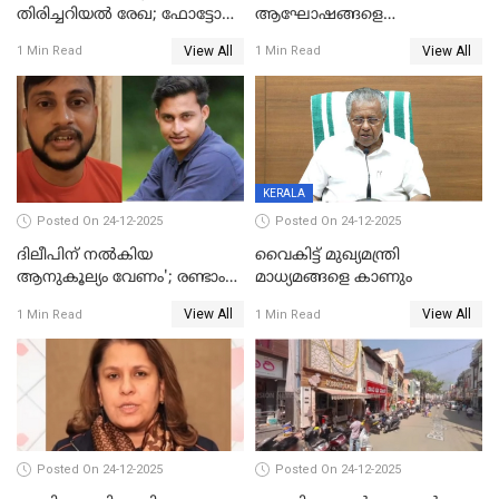
തിരിച്ചറിയല്‍ രേഖ; ഫോട്ടോ
ആഘോഷങ്ങളെ
പതിപ്പിച്ച നേറ്റിവിറ്റി കാര്‍ഡ്
കടന്നാക്രമിയ്ക്കുന്നു; എല്ലാ
View All
View All
1 Min Read
1 Min Read
നല്‍കുമെന്ന് മുഖ്യമന്ത്രി; SIR
ആക്രമണങ്ങൾക്കും പിന്നിലും
ഹെല്‍പ് ഡസ്‌കുകള്‍
സംഘപരിവാർ’; മുഖ്യമന്ത്രി
ആരംഭിക്കാന്‍ മന്ത്രിസഭാ
യോഗ തീരുമാനം
KERALA
Posted On 24-12-2025
Posted On 24-12-2025
ദിലീപിന് നല്‍കിയ
വൈകിട്ട് മുഖ്യമന്ത്രി
ആനുകൂല്യം വേണം'; രണ്ടാം
മാധ്യമങ്ങളെ കാണും
പ്രതി മാര്‍ട്ടിന്‍
View All
View All
1 Min Read
1 Min Read
ഹൈക്കോടതിയില്‍
Posted On 24-12-2025
Posted On 24-12-2025