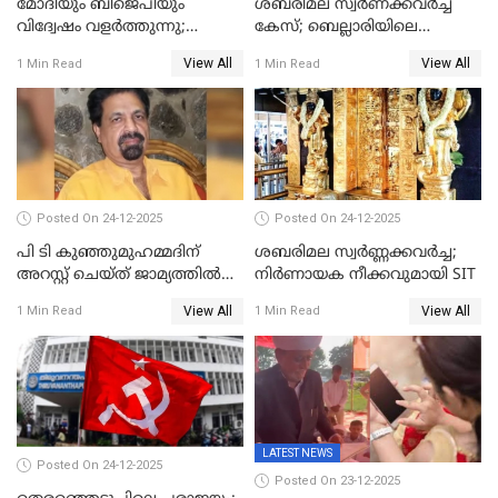
മോദിയും ബിജെപിയും
ശബരിമല സ്വര്‍ണക്കവര്‍ച്ച
വിദ്വേഷം വളർത്തുന്നു;
കേസ്; ബെല്ലാരിയിലെ
പ്രതിഷേധവിമായി
ജ്വല്ലറിയില്‍ പരിശോധന
View All
View All
1 Min Read
1 Min Read
കോൺഗ്രസ്
Posted On 24-12-2025
Posted On 24-12-2025
പി ടി കുഞ്ഞുമുഹമ്മദിന്
ശബരിമല സ്വര്‍ണ്ണക്കവര്‍ച്ച;
അറസ്റ്റ് ചെയ്ത് ജാമ്യത്തില്‍
നിർണായക നീക്കവുമായി SIT
വിട്ടു
View All
View All
1 Min Read
1 Min Read
LATEST NEWS
Posted On 24-12-2025
Posted On 23-12-2025