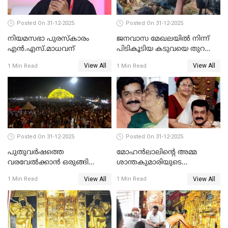
Posted On 31-12-2025
Posted On 31-12-2025
നിയമസഭാ പുരസ്‌കാരം
ജനവാസ മേഖലയിൽ നിന്ന്
എൻ.എസ്.മാധവന്
പിടികൂടിയ കടുവയെ തുറന്നു
വിട്ടു
View All
View All
1 Min Read
1 Min Read
Posted On 31-12-2025
Posted On 31-12-2025
പുതുവര്‍ഷത്തെ
മോഹന്‍ലാലിന്റെ അമ്മ
വരവേല്‍ക്കാന്‍ ഒരുങ്ങി
ശാന്തകുമാരിയുടെ
ലോകം
സംസ്‌കാരം ഇന്ന്
View All
View All
1 Min Read
1 Min Read