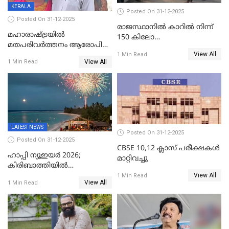
KERALA
Posted On 31-12-2025
Posted On 31-12-2025
രാജസ്ഥാനിൽ കാറിൽ നിന്ന്
മഹാരാഷ്ട്രയിൽ
150 കിലോ
മതപരിവർത്തനം ആരോപിച്ചു
സ്ഫോടകവസ്തുക്കൾ
View All
അറസ്റ്റിലായ മലയാളി
1 Min Read
പിടികൂടി
View All
1 Min Read
വൈദികനും ഭാര്യയ്ക്കും
ഉൾപ്പെടെ 11പേർക്കും ജാമ്യം
LATEST NEWS
Posted On 31-12-2025
Posted On 31-12-2025
CBSE 10,12 ക്ലാസ് പരീക്ഷകള്‍
ഹാപ്പി ന്യൂഇയർ 2026;
മാറ്റിവച്ചു
കിരിബാത്തിയിൽ
View All
പുതുവർഷമെത്തി
1 Min Read
View All
1 Min Read