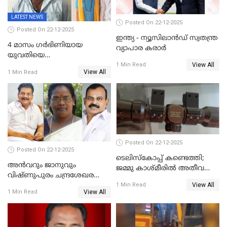
LATEST NEWS
Posted On 22-12-2025
Posted On 22-12-2025
ഇന്ത്യ - ന്യൂസിലാൻഡ് സ്വതന്ത്ര
4 മാസം ഗർഭിണിയായ
വ്യാപാര കരാർ
യുവതിയെ
View All
വെട്ടിക്കൊലപ്പെടുത്തി
1 Min Read
View All
1 Min Read
പിതാവും സഹോദരനും;
ദുരഭിമാനക്കൊലയിൽ
നടുങ്ങി കർണാടക
Posted On 22-12-2025
Posted On 22-12-2025
ടെലിസ്‌കോപ്പ് കണ്ടെത്തി;
അൻവറും ജാനുവും
ജമ്മു കാശ്മീരില്‍ അതീവ
വിഷ്ണുപുരം ചന്ദ്രശേഖരന്റെ
ജാഗ്രത നിര്‍ദ്ദേശം
View All
പാർട്ടിയും UDF
1 Min Read
View All
1 Min Read
അസോസിയേറ്റ് അംഗങ്ങൾ;
അസോസിയേറ്റ്
അംഗമാകാനില്ലെന്നും
UDFലേക്കില്ലെന്നും