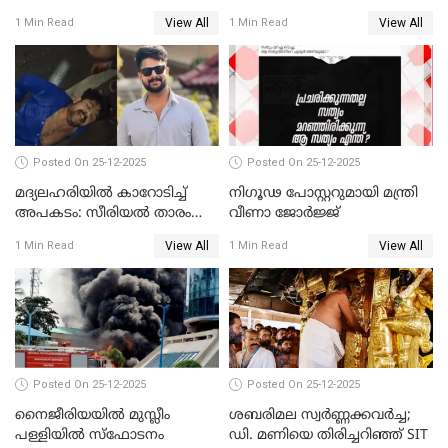
സമീപിക്കാനൊരുങ്ങി
സന്ദർശിച്ച് പ്രധാനമന്ത്രി
View All
View All
1 Min Read
1 Min Read
അതിജീവിത
Posted On 25-12-2025
Posted On 25-12-2025
മദ്യലഹരിയിൽ കാറോടിച്ച്
നിഗൂഢ പോസ്റ്ററുമായി മന്ത്രി
അപകടം: സീരിയൽ താരം
വീണാ ജോർജ്ജ്
സിദ്ധാർത്ഥ് പ്രഭുവിനെതിരെ
View All
View All
1 Min Read
1 Min Read
കേസെടുത്തു
Posted On 25-12-2025
Posted On 25-12-2025
നൈജീരിയയിൽ മുസ്ലീം
ശബരിമല സ്വര്‍ണ്ണക്കവര്‍ച്ച;
പള്ളിയില്‍ സ്‌ഫോടനം
ഡി. മണിയെ തിരിച്ചറിഞ്ഞ് SIT