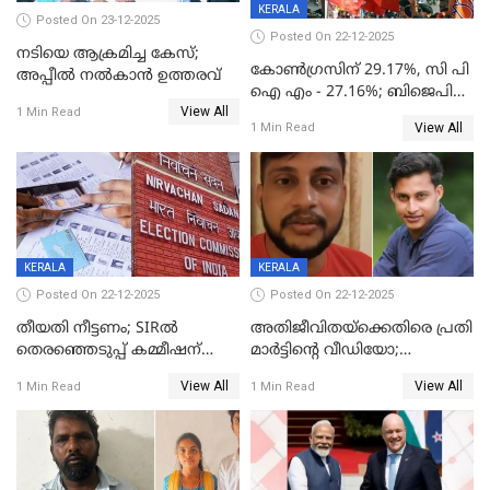
KERALA
Posted On 23-12-2025
Posted On 22-12-2025
നടിയെ ആക്രമിച്ച കേസ്;
കോൺഗ്രസിന് 29.17%, സി പി
അപ്പീൽ നൽകാൻ ഉത്തരവ്
ഐ എം - 27.16%; ബിജെപി
View All
20% കടന്നത്
1 Min Read
View All
1 Min Read
തിരുവനന്തപുരത്ത് മാത്രം,
തദ്ദേശത്തിലെ യഥാർത്ഥ
കണക്ക് പുറത്ത്
KERALA
KERALA
Posted On 22-12-2025
Posted On 22-12-2025
തീയതി നീട്ടണം; SIRൽ
അതിജീവിതയ്‌ക്കെതിരെ പ്രതി
തെരഞ്ഞെടുപ്പ് കമ്മീഷന്
മാർട്ടിന്റെ വീഡിയോ;
കത്തയച്ച് കേരളം
പ്രചരിപ്പിച്ച മൂന്നുപേർ
View All
View All
1 Min Read
1 Min Read
അറസ്റ്റിൽ; നൂറോളം
സൈറ്റുകളിൽ നിന്നും
വിഡിയോ നീക്കം ചെയ്യാനും
പൊലീസ്