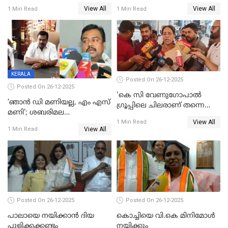
ട്വിസ്റ്റോട് ട്വിസ്റ്റും; അടിമുടി
വിൽപ്പന;കഴിഞ്ഞവർഷത്തേക്ക
View All
View All
1 Min Read
1 Min Read
നാടകീയമായി പഞ്ചായത്ത്
53 കോടി രൂപയുടെ അധിക
പ്രസിഡന്‍റ് തെരഞ്ഞെടുപ്പ്
വിൽപ്പന; മലയാളി കുടിച്ചു
തീർത്തത് 333 കോടിയുടെ
മദ്യം
KERALA
Posted On 26-12-2025
Posted On 26-12-2025
'കെ സി വേണുഗോപാല്‍
‘ഞാൻ ഡി മണിയല്ല, എം എസ്
ഗ്രൂപ്പിലെ ചിലരാണ് തന്നെ
മണി’; ശബരിമല
തഴഞ്ഞത്'; ലാലി ജെയിംസ്
View All
സ്വർണക്കവർച്ചയുമായി ഒരു
1 Min Read
View All
1 Min Read
ബന്ധവും ഇല്ലെന്ന് എസ്ഐടി
ചോദ്യം ചെയ്ത ദിണ്ടിഗലിലെ
വ്യവസായി
Posted On 26-12-2025
Posted On 26-12-2025
പാലായെ നയിക്കാന്‍ ദിയ
കൊച്ചിയെ വി.കെ മിനിമോള്‍
പുളിക്കക്കണ്ടം
നയിക്കും