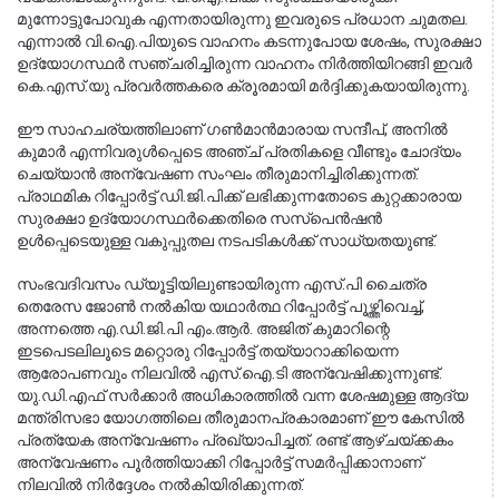
മുന്നോട്ടുപോവുക എന്നതായിരുന്നു ഇവരുടെ പ്രധാന ചുമതല. 
എന്നാൽ വി.ഐ.പിയുടെ വാഹനം കടന്നുപോയ ശേഷം, സുരക്ഷാ 
ഉദ്യോഗസ്ഥർ സഞ്ചരിച്ചിരുന്ന വാഹനം നിർത്തിയിറങ്ങി ഇവർ 
കെ.എസ്.യു പ്രവർത്തകരെ ക്രൂരമായി മർദ്ദിക്കുകയായിരുന്നു.
ഈ സാഹചര്യത്തിലാണ് ഗൺമാൻമാരായ സന്ദീപ്, അനിൽ 
കുമാർ എന്നിവരുൾപ്പെടെ അഞ്ച് പ്രതികളെ വീണ്ടും ചോദ്യം 
ചെയ്യാൻ അന്വേഷണ സംഘം തീരുമാനിച്ചിരിക്കുന്നത്. 
പ്രാഥമിക റിപ്പോർട്ട് ഡി.ജി.പിക്ക് ലഭിക്കുന്നതോടെ കുറ്റക്കാരായ 
സുരക്ഷാ ഉദ്യോഗസ്ഥർക്കെതിരെ സസ്പെൻഷൻ 
ഉൾപ്പെടെയുള്ള വകുപ്പുതല നടപടികൾക്ക് സാധ്യതയുണ്ട്.
സംഭവദിവസം ഡ്യൂട്ടിയിലുണ്ടായിരുന്ന എസ്.പി ചൈത്ര 
തെരേസ ജോൺ നൽകിയ യഥാർത്ഥ റിപ്പോർട്ട് പൂഴ്ത്തിവെച്ച്, 
അന്നത്തെ എ.ഡി.ജി.പി എം.ആർ. അജിത് കുമാറിന്റെ 
ഇടപെടലിലൂടെ മറ്റൊരു റിപ്പോർട്ട് തയ്യാറാക്കിയെന്ന 
ആരോപണവും നിലവിൽ എസ്.ഐ.ടി അന്വേഷിക്കുന്നുണ്ട്. 
യു.ഡി.എഫ് സർക്കാർ അധികാരത്തിൽ വന്ന ശേഷമുള്ള ആദ്യ 
മന്ത്രിസഭാ യോഗത്തിലെ തീരുമാനപ്രകാരമാണ് ഈ കേസിൽ 
പ്രത്യേക അന്വേഷണം പ്രഖ്യാപിച്ചത്. രണ്ട് ആഴ്ചയ്ക്കകം 
അന്വേഷണം പൂർത്തിയാക്കി റിപ്പോർട്ട് സമർപ്പിക്കാനാണ് 
നിലവിൽ നിർദ്ദേശം നൽകിയിരിക്കുന്നത്.