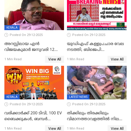
വ്യാപക തെരച്ചിൽ
KERALA
Posted On 29-12-2025
Posted On 29-12-2025
അറസ്റ്റിലായ എൻ
യുഡിഎഫ് കള്ളപ്രചാര വേല
വിജയകുമാർ ജനുവരി 12
നടത്തി, ബിജെപി
വരെ റിമാൻഡിൽ;
ഹിന്ദുവർഗീയത പ്രചരിപ്പിച്ചു,
View All
View All
1 Min Read
1 Min Read
ജാമ്യാപേക്ഷ ഈ മാസം 31ന്
ശബരിമല അത്ര
പരിഗണിക്കും
തിരിച്ചടിയായില്ല,സർക്കാരിനെക്കുറ
ജനങ്ങൾക്ക് മികച്ച
അഭിപ്രായം, എല്‍ഡിഎഫ്
അധികാരം നിലനിര്‍ത്തും,
ലോക്സഭ
തെരഞ്ഞെടുപ്പിനേക്കാൾ 17
KERALA
LATEST NEWS
ലക്ഷം വോട്ട് ലഭിച്ചു
Posted On 29-12-2025
Posted On 29-12-2025
വരിക്കാർക്ക് 200 ടിവി, 100 EV
തിക്കിലും തിരക്കിലും
ബൈക്കുകൾ, ബമ്പർ
വിമാനത്താവളത്തില്‍ നിലത്ത്
സമ്മാനമായി EV കാർ
വീണ് വിജയ്
View All
View All
1 Min Read
1 Min Read
ഉൾപ്പെടെ 2 കോടി രൂപയുടെ