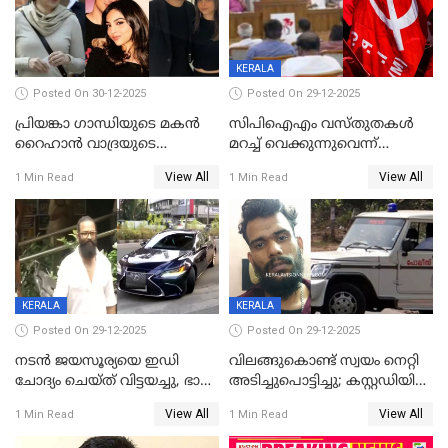
KERALA
Posted On 30-12-2025
Posted On 29-12-2025
പ്രിയങ്കാ ​ഗാന്ധിയുടെ മകൻ
സിപിഐഎം വസ്തുതകൾ
റൈഹാൻ വാദ്രയുടെ
മറച്ച് വെക്കുന്നുവെന്ന്
വിവാഹനിശ്ചയം
സിപിഐ, 'പത്മകുമാറിനെ
View All
View All
1 Min Read
1 Min Read
കഴിഞ്ഞതായി റിപ്പോർട്ട്
സംരക്ഷിച്ചത്
തിരിച്ചടിച്ചു',വെള്ളാപ്പള്ളിയെ
ന്യായീകരിക്കുന്നതിലും
CPIഎക്സിക്യൂട്ടീവിൽ
വിമർശനം
KERALA
KERALA
Posted On 29-12-2025
Posted On 29-12-2025
നടൻ ജയസൂര്യയെ ഇഡി
വിലങ്ങുകൊണ്ട് സ്വയം നെറ്റി
ചോദ്യം ചെയ്ത് വിട്ടയച്ചു, ഭാര്യ
അടിച്ചുപൊട്ടിച്ചു; കസ്റ്റഡിയിൽ
സരിതയുടെയും
എടുക്കുന്നതിനിടെ
View All
View All
1 Min Read
1 Min Read
മൊഴിയെടുത്തു
വധശ്രമക്കേസ് പ്രതി
വിലങ്ങുമായി രക്ഷപ്പെട്ടു;