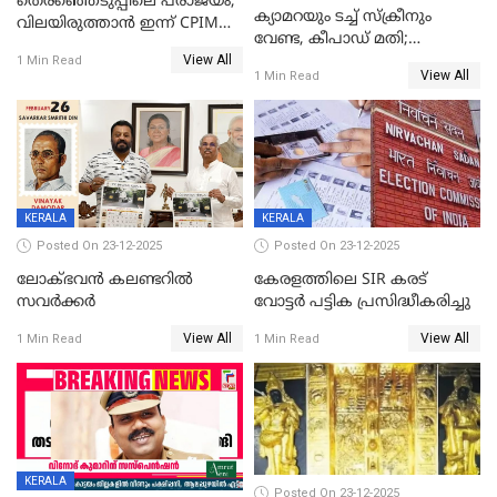
തെരഞ്ഞെടുപ്പിലെ പരാജയം;
ക്യാമറയും ടച്ച് സ്ക്രീനും
വിലയിരുത്താന്‍ ഇന്ന് CPIM
വേണ്ട, കീപാഡ് മതി;
യോഗം
View All
സ്ത്രീകൾക്ക് സ്മാർട്ട് ഫോൺ
1 Min Read
View All
1 Min Read
വിലക്കി രാജ്യത്തെ ഒരു
പഞ്ചായത്ത്
KERALA
KERALA
Posted On 23-12-2025
Posted On 23-12-2025
ലോക്ഭവൻ കലണ്ടറിൽ
കേരളത്തിലെ SIR കരട്
സവർക്കർ
വോട്ടര്‍ പട്ടിക പ്രസിദ്ധീകരിച്ചു
View All
View All
1 Min Read
1 Min Read
KERALA
Posted On 23-12-2025