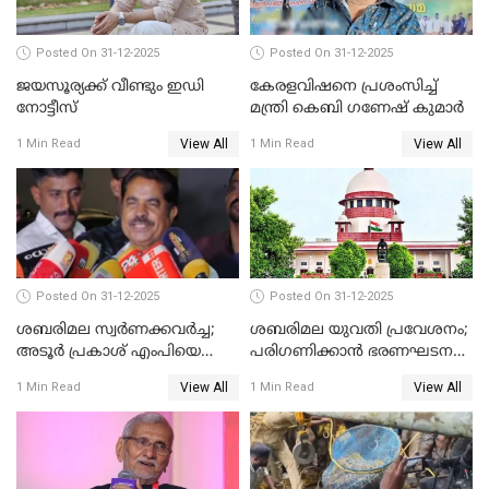
Posted On 31-12-2025
Posted On 31-12-2025
ജയസൂര്യക്ക് വീണ്ടും ഇഡി
കേരളവിഷനെ പ്രശംസിച്ച്
നോട്ടീസ്
മന്ത്രി കെബി ഗണേഷ് കുമാര്‍
View All
View All
1 Min Read
1 Min Read
Posted On 31-12-2025
Posted On 31-12-2025
ശബരിമല സ്വര്‍ണക്കവര്‍ച്ച;
ശബരിമല യുവതി പ്രവേശനം;
അടൂര്‍ പ്രകാശ് എംപിയെ
പരിഗണിക്കാന്‍ ഭരണഘടന
ചോദ്യം ചെയ്യാൻ SIT
ബെഞ്ച്
View All
View All
1 Min Read
1 Min Read