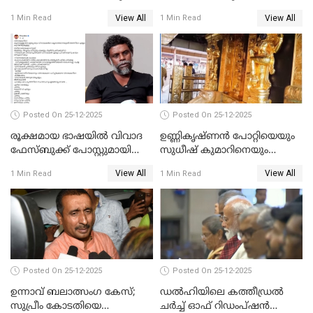
ചെയ്യും
View All
View All
1 Min Read
1 Min Read
Posted On 25-12-2025
Posted On 25-12-2025
രൂക്ഷമായ ഭാഷയിൽ വിവാദ
ഉണ്ണികൃഷ്ണന്‍ പോറ്റിയെയും
ഫേസ്ബുക്ക് പോസ്റ്റുമായി
സുധീഷ് കുമാറിനെയും
നടൻ വിനായകൻ
വീണ്ടും ചോദ്യം ചെയ്ത് SIT
View All
View All
1 Min Read
1 Min Read
Posted On 25-12-2025
Posted On 25-12-2025
ഉന്നാവ് ബലാത്സംഗ കേസ്;
ഡൽഹിയിലെ കത്തീഡ്രൽ
സുപ്രീം കോടതിയെ
ചർച്ച് ഓഫ് റിഡംപ്ഷൻ