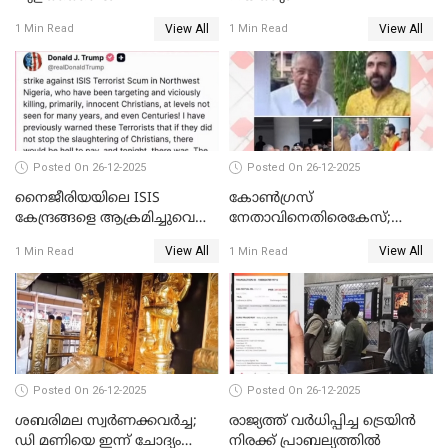
View All
View All
1 Min Read
1 Min Read
Posted On 26-12-2025
Posted On 26-12-2025
നൈജീരിയയിലെ ISIS
കോണ്‍ഗ്രസ്
കേന്ദ്രങ്ങളെ ആക്രമിച്ചുവെന്ന്
നേതാവിനെതിരെകേസ്;
ട്രംപ്
മുഖ്യമന്ത്രിയും ഉണ്ണികൃഷ്ണന്‍
View All
View All
1 Min Read
1 Min Read
പോറ്റിയും ഒപ്പമുള്ള AI ചിത്രം
പങ്കുവെച്ചു
Posted On 26-12-2025
Posted On 26-12-2025
ശബരിമല സ്വര്‍ണക്കവര്‍ച്ച;
രാജ്യത്ത് വര്‍ധിപ്പിച്ച ട്രെയിന്‍
ഡി മണിയെ ഇന്ന് ചോദ്യം
നിരക്ക് പ്രാബല്യത്തില്‍