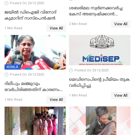
Posted On 23-12-2025
ശബരിമല സ്വര്‍ണക്കവര്‍ച്ച
ജയിൽ ഡിഐജി വിനോദ്
കേസ് അന്വേഷിക്കാന്‍
കുമാറിന് സസ്പെൻഷൻ
തയ്യാറെന്ന് CBI
View All
2 Min Read
View All
1 Min Read
KERALA
Posted On 23-12-2025
Posted On 23-12-2025
മെഡിസെപിന്റെ പ്രീമിയം തുക
ദിലീപും മഞ്ജുവും
വർധിപ്പിച്ചു
വേർപിരിഞ്ഞതിന് കാരണം
View All
ദിലീപ് മഞ്ജുവിന് നൽകിയ ആ
1 Min Read
View All
1 Min Read
പഴയ മൊബൈലിൽ നിന്ന്
കണ്ടെത്തിയ ചാറ്റിൽ
നിന്നാണ്; എട്ടാം പ്രതിക്ക്
മോട്ടീവ് ഉണ്ടായിരുന്നെന്നും
അഡ്വ. ടി.ബി മിനി