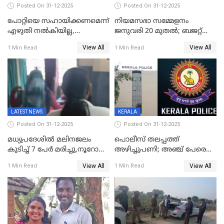
Posted On 31-12-2025
Posted On 31-12-2025
പോറ്റിയെ സഹായിക്കണമെന്ന്
നിയമസഭാ സമ്മേളനം
എഴുതി നൽകിയില്ല,
ജനുവരി 20 മുതല്‍; ബജറ്റ്
ജനങ്ങളെ
അവതരണം അവസാനവാരം;
View All
View All
1 Min Read
1 Min Read
തെറ്റിദ്ധരിപ്പിക്കരുത്,
മന്ത്രിസഭാ
സാങ്കൽപ്പിക കഥകൾ
യോഗതീരുമാനങ്ങൾ
പ്രചരിപ്പിക്കുന്നുവെന്നും
കടകംപള്ളി സുരേന്ദ്രൻ
LATEST NEWS
KERALA
Posted On 31-12-2025
Posted On 31-12-2025
മധ്യപ്രദേശിൽ മലിനജലം
പൊലീസ് തലപ്പത്ത്
കുടിച്ച് 7 പേർ മരിച്ചു,നൂറോളം
അഴിച്ചുപണി; അഞ്ച് പേരെ
പേർ ഗുരുതരാവസ്ഥയിൽ
ഐജി റാങ്കിലേക്ക്
View All
View All
1 Min Read
1 Min Read
ഉയർത്തി,അജിതാ ബീഗം
ക്രൈംബ്രാഞ്ച് ഐജി,
എസ്.ശ്യാംസുന്ദർ
ഇന്റലിജൻസ് ഐജി