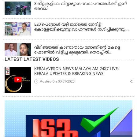
8 ജില്ലകളിലെ വിദ്യാഭ്യാസ സ്ഥാപനങ്ങള്‍ക്ക് ഇന്ന്
അവധി
E20 പെട്രോൾ വഴി ജനത്തെ നേരിട്ട്
കൊള്ളയടിക്കുന്നു; വാഹനങ്ങൾ നശിപ്പിക്കുന്നു,
ജീവിതങ്ങൾ നശിപ്പിക്കുന്നുവെന്നും രാഹുൽ ഗാന്ധി
KERALA
വിഴിഞ്ഞത്ത് കാണാതായ ജോണിന്റെ മകളെ
ഫോണിൽ വിളിച്ച് മുഖ്യമന്ത്രി, തെരച്ചിൽ
ഊർജിതമാക്കുമെന്ന് ഉറപ്പ് നൽകി; മന്ത്രി സിപി
LATEST LATEST VIDEOS
ജോൺ അഞ്ചുതെങ്ങിൽ; കടലിൽ
പോകുന്നവരെയും ഉൾപ്പെടുത്തി നാളെ ഊർജിത
KERALAVISION NEWS MALAYALAM 24X7 LIVE:
തെരച്ചിൽ
KERALA UPDATES & BREAKING NEWS
Posted On 03-01-2023