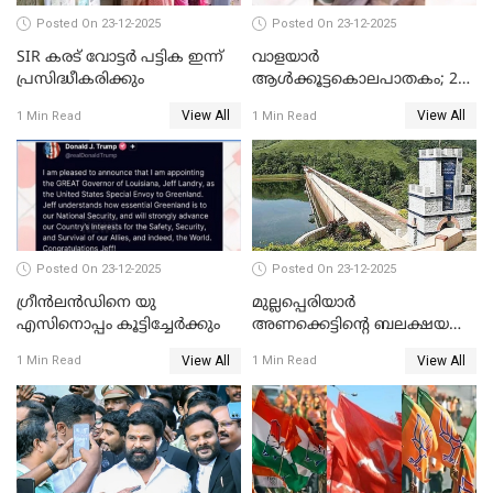
Posted On 23-12-2025
Posted On 23-12-2025
SIR കരട് വോട്ടര്‍ പട്ടിക ഇന്ന്
വാളയാർ
പ്രസിദ്ധീകരിക്കും
ആൾക്കൂട്ടകൊലപാതകം; 2
പേർ കൂടി കസ്റ്റഡിയിൽ
View All
View All
1 Min Read
1 Min Read
Posted On 23-12-2025
Posted On 23-12-2025
ഗ്രീന്‍ലന്‍ഡിനെ യു
മുല്ലപ്പെരിയാര്‍
എസിനൊപ്പം കൂട്ടിച്ചേര്‍ക്കും
അണക്കെട്ടിന്റെ ബലക്ഷയ
നിര്‍ണയം; പരിശോധന ഇന്ന്
View All
View All
1 Min Read
1 Min Read
തുടങ്ങും