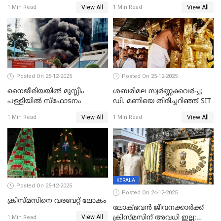
സിദ്ധാർത്ഥ് പ്രഭുവിനെതിരെ
View All
View All
1 Min Read
1 Min Read
കേസെടുത്തു
Posted On 25-12-2025
Posted On 25-12-2025
നൈജീരിയയിൽ മുസ്ലീം
ശബരിമല സ്വര്‍ണ്ണക്കവര്‍ച്ച;
പള്ളിയില്‍ സ്‌ഫോടനം
ഡി. മണിയെ തിരിച്ചറിഞ്ഞ് SIT
View All
View All
1 Min Read
1 Min Read
KERALA
Posted On 25-12-2025
Posted On 24-12-2025
ക്രിസ്മസിനെ വരവേറ്റ് ലോകം
ലോക്ഭവൻ ജീവനക്കാർക്ക്
View All
ക്രിസ്മസിന് അവധി ഇല്ല;
1 Min Read