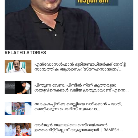
RELATED STORIES
KERALA
എന്‍ഡോസള്‍ഫാന്‍ ദുരിതബാധിതർക്ക് നേരിട്ട്
സാമ്പത്തിക ആശ്വാസം; 'സ്‌നേഹസാന്ത്വനം'
പദ്ധതി പ്രവർത്തനങ്ങൾക്ക് 14.40 കോടിയുടെ
KERALA
ഭരണാനുമതി
പിന്തുണ വേണ്ട, പിന്നില്‍ നിന്ന് കുത്തരുത്;
ശത്രുവിനെക്കാള്‍ വലിയ ശ്രതുവായാണ് എന്നെ
കണ്ടത്; എം വി ജയരാജനെതിരെ അര്‍ജുന്‍
ആയങ്കി
ലോകകപ്പിനിടെ മെസ്സിയെ വധിക്കാൻ പദ്ധതി;
ഞെട്ടിക്കുന്ന പൊലീസ് സുരക്ഷാ
രേഖകള്‍;ആറായിരത്തിലധികം ഭീഷണി
സന്ദേശങ്ങൾ ലഭിച്ചെന്ന് ഫ്രഞ്ച് റഫറി
അര്‍ജുന്‍ ആയങ്കിയെ വെടിവയ്ക്കാന്‍
ഉത്തരവിട്ടിട്ടില്ലെന്ന് ആഭ്യന്തരമന്ത്രി | RAMESH
CHENNITHALA