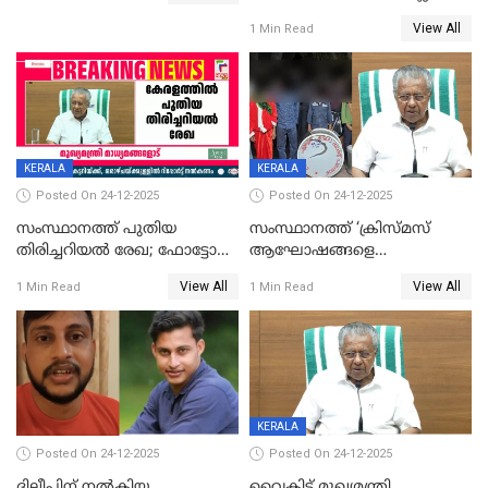
ഹാജരാവാൻ ഉത്തരവ്
View All
1 Min Read
KERALA
KERALA
Posted On 24-12-2025
Posted On 24-12-2025
സംസ്ഥാനത്ത് പുതിയ
സംസ്ഥാനത്ത് ‘ക്രിസ്മസ്
തിരിച്ചറിയല്‍ രേഖ; ഫോട്ടോ
ആഘോഷങ്ങളെ
പതിപ്പിച്ച നേറ്റിവിറ്റി കാര്‍ഡ്
കടന്നാക്രമിയ്ക്കുന്നു; എല്ലാ
View All
View All
1 Min Read
1 Min Read
നല്‍കുമെന്ന് മുഖ്യമന്ത്രി; SIR
ആക്രമണങ്ങൾക്കും പിന്നിലും
ഹെല്‍പ് ഡസ്‌കുകള്‍
സംഘപരിവാർ’; മുഖ്യമന്ത്രി
ആരംഭിക്കാന്‍ മന്ത്രിസഭാ
യോഗ തീരുമാനം
KERALA
Posted On 24-12-2025
Posted On 24-12-2025
ദിലീപിന് നല്‍കിയ
വൈകിട്ട് മുഖ്യമന്ത്രി