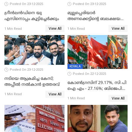
Posted On 23-12-2025
Posted On 23-12-2025
ഗ്രീന്‍ലന്‍ഡിനെ യു
മുല്ലപ്പെരിയാര്‍
എസിനൊപ്പം കൂട്ടിച്ചേര്‍ക്കും
അണക്കെട്ടിന്റെ ബലക്ഷയ
നിര്‍ണയം; പരിശോധന ഇന്ന്
View All
View All
1 Min Read
1 Min Read
തുടങ്ങും
KERALA
Posted On 23-12-2025
Posted On 22-12-2025
നടിയെ ആക്രമിച്ച കേസ്;
കോൺഗ്രസിന് 29.17%, സി പി
അപ്പീൽ നൽകാൻ ഉത്തരവ്
ഐ എം - 27.16%; ബിജെപി
View All
20% കടന്നത്
1 Min Read
View All
1 Min Read
തിരുവനന്തപുരത്ത് മാത്രം,
തദ്ദേശത്തിലെ യഥാർത്ഥ
കണക്ക് പുറത്ത്