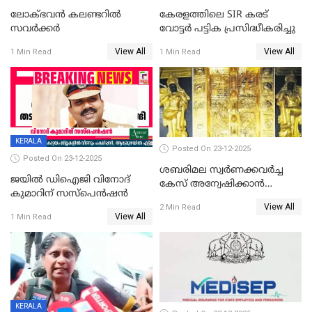
ലോക്ഭവൻ കലണ്ടറിൽ
കേരളത്തിലെ SIR കരട്
സവർക്കർ
വോട്ടര്‍ പട്ടിക പ്രസിദ്ധീകരിച്ചു
View All
View All
1 Min Read
1 Min Read
KERALA
Posted On 23-12-2025
Posted On 23-12-2025
ശബരിമല സ്വര്‍ണക്കവര്‍ച്ച
ജയിൽ ഡിഐജി വിനോദ്
കേസ് അന്വേഷിക്കാന്‍
കുമാറിന് സസ്പെൻഷൻ
തയ്യാറെന്ന് CBI
View All
2 Min Read
View All
1 Min Read
KERALA