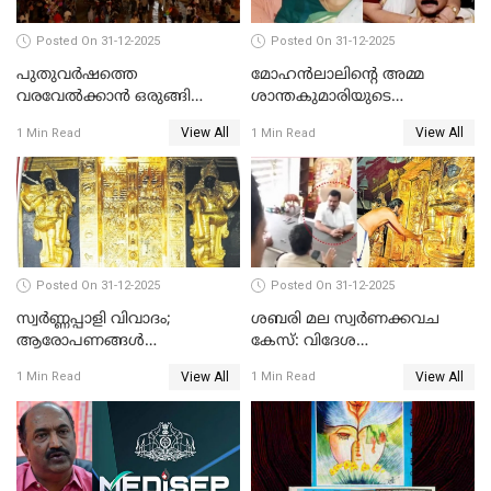
Posted On 31-12-2025
Posted On 31-12-2025
പുതുവര്‍ഷത്തെ
മോഹന്‍ലാലിന്റെ അമ്മ
വരവേല്‍ക്കാന്‍ ഒരുങ്ങി
ശാന്തകുമാരിയുടെ
ലോകം
സംസ്‌കാരം ഇന്ന്
View All
View All
1 Min Read
1 Min Read
Posted On 31-12-2025
Posted On 31-12-2025
സ്വർണ്ണപ്പാളി വിവാദം;
ശബരി മല സ്വർണക്കവച
ആരോപണങ്ങൾ
കേസ്: വിദേശ
അവസാനിക്കുന്നില്ല
വ്യവസായിയുടെ ആരോപണം
View All
View All
1 Min Read
1 Min Read
നിഷേധിച്ച് ഡി മണി