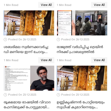
ട്രംപ്
മുഖ്യമന്ത്രിയും ഉണ്ണികൃഷ്ണന്‍
View All
View All
1 Min Read
1 Min Read
പോറ്റിയും ഒപ്പമുള്ള AI ചിത്രം
പങ്കുവെച്ചു
Posted On 26-12-2025
Posted On 26-12-2025
ശബരിമല സ്വര്‍ണക്കവര്‍ച്ച;
രാജ്യത്ത് വര്‍ധിപ്പിച്ച ട്രെയിന്‍
ഡി മണിയെ ഇന്ന് ചോദ്യം
നിരക്ക് പ്രാബല്യത്തില്‍
ചെയ്യും
View All
View All
1 Min Read
1 Min Read
Posted On 25-12-2025
Posted On 25-12-2025
രൂക്ഷമായ ഭാഷയിൽ വിവാദ
ഉണ്ണികൃഷ്ണന്‍ പോറ്റിയെയും
ഫേസ്ബുക്ക് പോസ്റ്റുമായി
സുധീഷ് കുമാറിനെയും