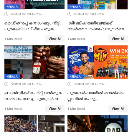
KERALA
KERALA
Posted On 30-12-2025
Posted On 30-12-2025
മെഡിസെപ്പ് ഒന്നാംഘട്ടം നീട്ടി;
'ശിവലിംഗത്തിലേയ്ക്ക്
പുതുക്കിയ പ്രീമിയം തുക
ആര്‍ത്തവ രക്തം'; സുവര്‍ണ
ഈടാക്കുക ജനുവരി 31
കേരളം ലോട്ടറിയിലെ
View All
View All
1 Min Read
1 Min Read
മുതൽ
ചിത്രത്തിനെതിരെ ഹിന്ദു
ഐക്യവേദി പരാതി നൽകി
KERALA
KERALA
Posted On 30-12-2025
Posted On 30-12-2025
ബ്രാൻഡിക്ക് പേരിട്ട് വൻതുക
പുതുവർഷത്തിൽ വെൽക്കം
സമ്മാനം നേടൂ; പുതുവർഷ
പ്ലാനിൽ ചേരൂ,
ഓഫറുമായി ബെവ്‌കോ
350എംപിപിഎസ് വേഗതയിൽ
View All
View All
1 Min Read
1 Min Read
ഇന്റർനെറ്റും ഒപ്പം കീയുടെ
മെഗാ പ്ലാൻ സൗജന്യം; ഒപ്പം
വരിക്കാർക്ക് 200 ടിവി, 100 EV
ബൈക്കുകൾ, ബമ്പർ