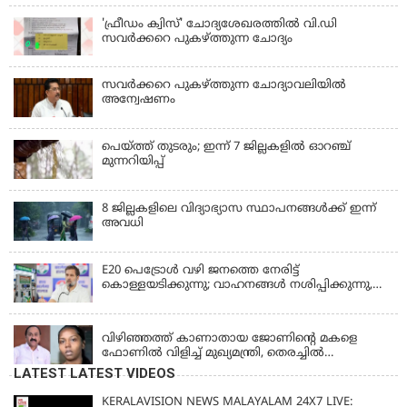
'ഫ്രീഡം ക്വിസ്' ചോദ്യശേഖരത്തില്‍ വി.ഡി
സവര്‍ക്കറെ പുകഴ്ത്തുന്ന ചോദ്യം
സവര്‍ക്കറെ പുകഴ്ത്തുന്ന ചോദ്യാവലിയില്‍
അന്വേഷണം
പെയ്ത്ത് തുടരും; ഇന്ന് 7 ജില്ലകളില്‍ ഓറഞ്ച്
മുന്നറിയിപ്പ്
8 ജില്ലകളിലെ വിദ്യാഭ്യാസ സ്ഥാപനങ്ങള്‍ക്ക് ഇന്ന്
അവധി
E20 പെട്രോൾ വഴി ജനത്തെ നേരിട്ട്
കൊള്ളയടിക്കുന്നു; വാഹനങ്ങൾ നശിപ്പിക്കുന്നു,
ജീവിതങ്ങൾ നശിപ്പിക്കുന്നുവെന്നും രാഹുൽ ഗാന്ധി
KERALA
വിഴിഞ്ഞത്ത് കാണാതായ ജോണിന്റെ മകളെ
ഫോണിൽ വിളിച്ച് മുഖ്യമന്ത്രി, തെരച്ചിൽ
ഊർജിതമാക്കുമെന്ന് ഉറപ്പ് നൽകി; മന്ത്രി സിപി
LATEST LATEST VIDEOS
ജോൺ അഞ്ചുതെങ്ങിൽ; കടലിൽ
പോകുന്നവരെയും ഉൾപ്പെടുത്തി നാളെ ഊർജിത
KERALAVISION NEWS MALAYALAM 24X7 LIVE: