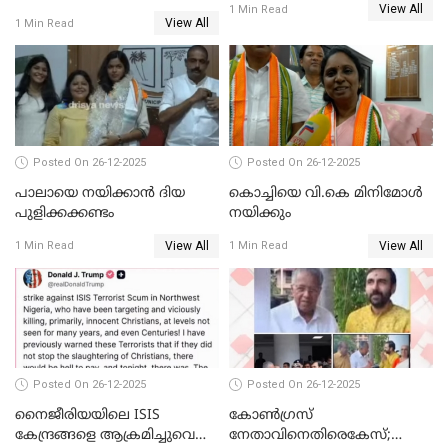
View All
സ്വർണക്കവർച്ചയുമായി ഒരു
1 Min Read
View All
1 Min Read
ബന്ധവും ഇല്ലെന്ന് എസ്ഐടി
ചോദ്യം ചെയ്ത ദിണ്ടിഗലിലെ
വ്യവസായി
Posted On 26-12-2025
Posted On 26-12-2025
പാലായെ നയിക്കാന്‍ ദിയ
കൊച്ചിയെ വി.കെ മിനിമോള്‍
പുളിക്കക്കണ്ടം
നയിക്കും
View All
View All
1 Min Read
1 Min Read
Posted On 26-12-2025
Posted On 26-12-2025
നൈജീരിയയിലെ ISIS
കോണ്‍ഗ്രസ്
കേന്ദ്രങ്ങളെ ആക്രമിച്ചുവെന്ന്
നേതാവിനെതിരെകേസ്;