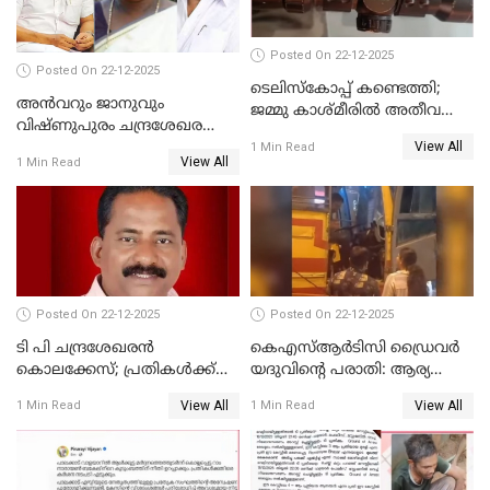
Posted On 22-12-2025
Posted On 22-12-2025
ടെലിസ്‌കോപ്പ് കണ്ടെത്തി;
അൻവറും ജാനുവും
ജമ്മു കാശ്മീരില്‍ അതീവ
വിഷ്ണുപുരം ചന്ദ്രശേഖരന്റെ
ജാഗ്രത നിര്‍ദ്ദേശം
View All
പാർട്ടിയും UDF
1 Min Read
View All
1 Min Read
അസോസിയേറ്റ് അംഗങ്ങൾ;
അസോസിയേറ്റ്
അംഗമാകാനില്ലെന്നും
UDFലേക്കില്ലെന്നും
വിഷ്ണുപുരം ചന്ദ്രശേഖരൻ
Posted On 22-12-2025
Posted On 22-12-2025
ടി പി ചന്ദ്രശേഖരന്‍
കെഎസ്ആർടിസി ഡ്രൈവർ
കൊലക്കേസ്; പ്രതികള്‍ക്ക്
യദുവിന്റെ പരാതി: ആര്യ
വീണ്ടും പരോള്‍
രാജേന്ദ്രനും സച്ചിൻ ദേവിനും
View All
View All
1 Min Read
1 Min Read
കോടതി നോട്ടീസ്