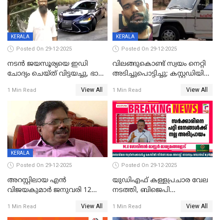
CPIഎക്സിക്യൂട്ടീവിൽ
വിമർശനം
KERALA
KERALA
Posted On 29-12-2025
Posted On 29-12-2025
നടൻ ജയസൂര്യയെ ഇഡി
വിലങ്ങുകൊണ്ട് സ്വയം നെറ്റി
ചോദ്യം ചെയ്ത് വിട്ടയച്ചു, ഭാര്യ
അടിച്ചുപൊട്ടിച്ചു; കസ്റ്റഡിയിൽ
സരിതയുടെയും
എടുക്കുന്നതിനിടെ
View All
View All
1 Min Read
1 Min Read
മൊഴിയെടുത്തു
വധശ്രമക്കേസ് പ്രതി
വിലങ്ങുമായി രക്ഷപ്പെട്ടു;
വ്യാപക തെരച്ചിൽ
KERALA
Posted On 29-12-2025
Posted On 29-12-2025
അറസ്റ്റിലായ എൻ
യുഡിഎഫ് കള്ളപ്രചാര വേല
വിജയകുമാർ ജനുവരി 12
നടത്തി, ബിജെപി
വരെ റിമാൻഡിൽ;
ഹിന്ദുവർഗീയത പ്രചരിപ്പിച്ചു,
View All
View All
1 Min Read
1 Min Read
ജാമ്യാപേക്ഷ ഈ മാസം 31ന്
ശബരിമല അത്ര
പരിഗണിക്കും
തിരിച്ചടിയായില്ല,സർക്കാരിനെക്കുറ