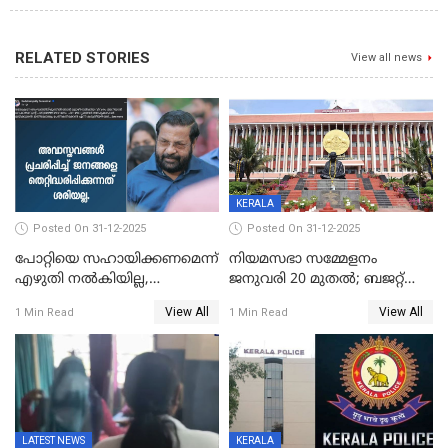
RELATED STORIES
View all news
KERALA
Posted On 31-12-2025
Posted On 31-12-2025
പോറ്റിയെ സഹായിക്കണമെന്ന്
നിയമസഭാ സമ്മേളനം
എഴുതി നൽകിയില്ല,
ജനുവരി 20 മുതല്‍; ബജറ്റ്
ജനങ്ങളെ
അവതരണം അവസാനവാരം;
View All
View All
1 Min Read
1 Min Read
തെറ്റിദ്ധരിപ്പിക്കരുത്,
മന്ത്രിസഭാ
സാങ്കൽപ്പിക കഥകൾ
യോഗതീരുമാനങ്ങൾ
പ്രചരിപ്പിക്കുന്നുവെന്നും
കടകംപള്ളി സുരേന്ദ്രൻ
LATEST NEWS
KERALA