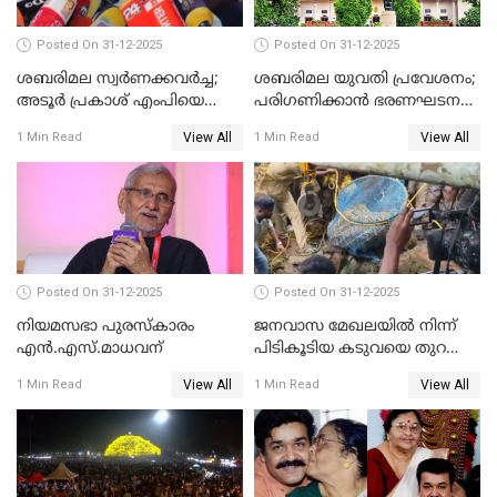
Posted On 31-12-2025
Posted On 31-12-2025
ശബരിമല സ്വര്‍ണക്കവര്‍ച്ച;
ശബരിമല യുവതി പ്രവേശനം;
അടൂര്‍ പ്രകാശ് എംപിയെ
പരിഗണിക്കാന്‍ ഭരണഘടന
ചോദ്യം ചെയ്യാൻ SIT
ബെഞ്ച്
View All
View All
1 Min Read
1 Min Read
Posted On 31-12-2025
Posted On 31-12-2025
നിയമസഭാ പുരസ്‌കാരം
ജനവാസ മേഖലയിൽ നിന്ന്
എൻ.എസ്.മാധവന്
പിടികൂടിയ കടുവയെ തുറന്നു
വിട്ടു
View All
View All
1 Min Read
1 Min Read