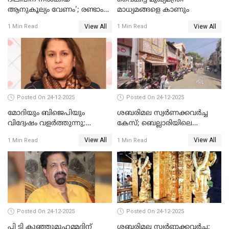
ആനുകൂല്യം വേണം'; രണ്ടാം
മാധ്യമങ്ങളെ കാണും
പ്രതി മാര്‍ട്ടിന്‍
View All
View All
1 Min Read
1 Min Read
ഹൈക്കോടതിയില്‍
Posted On 24-12-2025
Posted On 24-12-2025
മോദിയും ബിജെപിയും
ശബരിമല സ്വര്‍ണക്കവര്‍ച്ച
വിദ്വേഷം വളർത്തുന്നു;
കേസ്; ബെല്ലാരിയിലെ
പ്രതിഷേധവിമായി
ജ്വല്ലറിയില്‍ പരിശോധന
View All
View All
1 Min Read
1 Min Read
കോൺഗ്രസ്
Posted On 24-12-2025
Posted On 24-12-2025
പി ടി കുഞ്ഞുമുഹമ്മദിന്
ശബരിമല സ്വര്‍ണ്ണക്കവര്‍ച്ച;