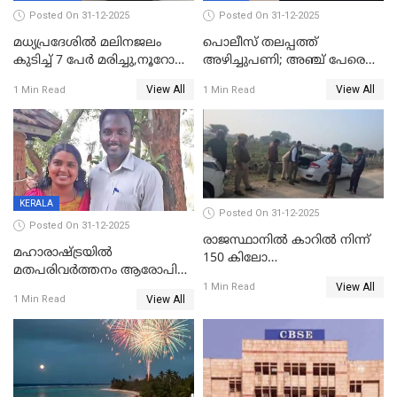
Posted On 31-12-2025
Posted On 31-12-2025
മധ്യപ്രദേശിൽ മലിനജലം
പൊലീസ് തലപ്പത്ത്
കുടിച്ച് 7 പേർ മരിച്ചു,നൂറോളം
അഴിച്ചുപണി; അഞ്ച് പേരെ
പേർ ഗുരുതരാവസ്ഥയിൽ
ഐജി റാങ്കിലേക്ക്
View All
View All
1 Min Read
1 Min Read
ഉയർത്തി,അജിതാ ബീഗം
ക്രൈംബ്രാഞ്ച് ഐജി,
എസ്.ശ്യാംസുന്ദർ
ഇന്റലിജൻസ് ഐജി
KERALA
Posted On 31-12-2025
Posted On 31-12-2025
രാജസ്ഥാനിൽ കാറിൽ നിന്ന്
മഹാരാഷ്ട്രയിൽ
150 കിലോ
മതപരിവർത്തനം ആരോപിച്ചു
സ്ഫോടകവസ്തുക്കൾ
View All
അറസ്റ്റിലായ മലയാളി
1 Min Read
പിടികൂടി
View All
1 Min Read
വൈദികനും ഭാര്യയ്ക്കും
ഉൾപ്പെടെ 11പേർക്കും ജാമ്യം