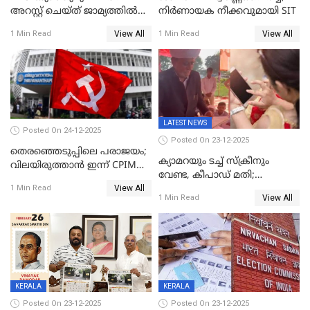
അറസ്റ്റ് ചെയ്ത് ജാമ്യത്തില്‍
നിർണായക നീക്കവുമായി SIT
വിട്ടു
View All
View All
1 Min Read
1 Min Read
LATEST NEWS
Posted On 24-12-2025
Posted On 23-12-2025
തെരഞ്ഞെടുപ്പിലെ പരാജയം;
ക്യാമറയും ടച്ച് സ്ക്രീനും
വിലയിരുത്താന്‍ ഇന്ന് CPIM
വേണ്ട, കീപാഡ് മതി;
യോഗം
View All
സ്ത്രീകൾക്ക് സ്മാർട്ട് ഫോൺ
1 Min Read
View All
1 Min Read
വിലക്കി രാജ്യത്തെ ഒരു
പഞ്ചായത്ത്
KERALA
KERALA
Posted On 23-12-2025
Posted On 23-12-2025