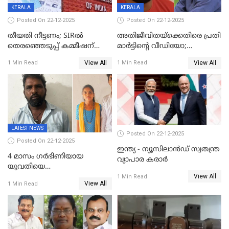
KERALA
KERALA
Posted On 22-12-2025
Posted On 22-12-2025
തീയതി നീട്ടണം; SIRൽ
അതിജീവിതയ്‌ക്കെതിരെ പ്രതി
തെരഞ്ഞെടുപ്പ് കമ്മീഷന്
മാർട്ടിന്റെ വീഡിയോ;
കത്തയച്ച് കേരളം
പ്രചരിപ്പിച്ച മൂന്നുപേർ
View All
View All
1 Min Read
1 Min Read
അറസ്റ്റിൽ; നൂറോളം
സൈറ്റുകളിൽ നിന്നും
വിഡിയോ നീക്കം ചെയ്യാനും
പൊലീസ്
LATEST NEWS
Posted On 22-12-2025
Posted On 22-12-2025
ഇന്ത്യ - ന്യൂസിലാൻഡ് സ്വതന്ത്ര
4 മാസം ഗർഭിണിയായ
വ്യാപാര കരാർ
യുവതിയെ
View All
വെട്ടിക്കൊലപ്പെടുത്തി
1 Min Read
View All
1 Min Read
പിതാവും സഹോദരനും;
ദുരഭിമാനക്കൊലയിൽ
നടുങ്ങി കർണാടക