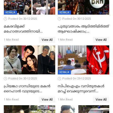
സമ്മാനമായി EV കാർ
ഉൾപ്പെടെ 2 കോടി രൂപയുടെ
സമ്മാനപദ്ധതിയും
KERALA
KERALA
Posted On 30-12-2025
Posted On 30-12-2025
മകരവിളക്ക്
പുതുവത്സരം ആടിത്തിമിർത്ത്
മഹോത്സവത്തിനായി
ആഘോഷിക്കാം;
ശബരിമല നട തുറന്നു;
ബാറുകള്‍ക്ക് 12 മണി വരെ
View All
View All
1 Min Read
1 Min Read
സന്നിധാനത്ത് വൻ
പ്രവര്‍ത്തനാനുമതി
ഭക്തജനത്തിരക്ക്
KERALA
Posted On 30-12-2025
Posted On 29-12-2025
പ്രിയങ്കാ ​ഗാന്ധിയുടെ മകൻ
സിപിഐഎം വസ്തുതകൾ
റൈഹാൻ വാദ്രയുടെ
മറച്ച് വെക്കുന്നുവെന്ന്
വിവാഹനിശ്ചയം
സിപിഐ, 'പത്മകുമാറിനെ
View All
View All
1 Min Read
1 Min Read
കഴിഞ്ഞതായി റിപ്പോർട്ട്
സംരക്ഷിച്ചത്
തിരിച്ചടിച്ചു',വെള്ളാപ്പള്ളിയെ
ന്യായീകരിക്കുന്നതിലും