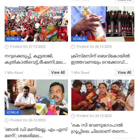
KERALA
KERALA
Posted On 27-12-2025
Posted On 26-12-2025
നറുക്കെടുപ്പ്, കൂട്ടരാജി,
ക്രിസ്മസിന് ബെവ്‌കോയിൽ
കുതികാൽവെട്ട്,ഭീഷണി,മലബാറിലാകട്ടെ
ഇത്തവണയും റെക്കോഡ്
ട്വിസ്റ്റോട് ട്വിസ്റ്റും; അടിമുടി
വിൽപ്പന;കഴിഞ്ഞവർഷത്തേക്ക
View All
View All
1 Min Read
1 Min Read
നാടകീയമായി പഞ്ചായത്ത്
53 കോടി രൂപയുടെ അധിക
പ്രസിഡന്‍റ് തെരഞ്ഞെടുപ്പ്
വിൽപ്പന; മലയാളി കുടിച്ചു
തീർത്തത് 333 കോടിയുടെ
മദ്യം
KERALA
Posted On 26-12-2025
Posted On 26-12-2025
'കെ സി വേണുഗോപാല്‍
‘ഞാൻ ഡി മണിയല്ല, എം എസ്
ഗ്രൂപ്പിലെ ചിലരാണ് തന്നെ
മണി’; ശബരിമല
തഴഞ്ഞത്'; ലാലി ജെയിംസ്