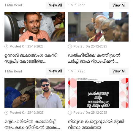
നടൻ വിനായകൻ
വീണ്ടും ചോദ്യം ചെയ്ത് SIT
View All
View All
1 Min Read
1 Min Read
Posted On 25-12-2025
Posted On 25-12-2025
ഉന്നാവ് ബലാത്സംഗ കേസ്;
ഡൽഹിയിലെ കത്തീഡ്രൽ
സുപ്രീം കോടതിയെ
ചർച്ച് ഓഫ് റിഡംപ്ഷൻ
സമീപിക്കാനൊരുങ്ങി
സന്ദർശിച്ച് പ്രധാനമന്ത്രി
View All
View All
1 Min Read
1 Min Read
അതിജീവിത
Posted On 25-12-2025
Posted On 25-12-2025
മദ്യലഹരിയിൽ കാറോടിച്ച്
നിഗൂഢ പോസ്റ്ററുമായി മന്ത്രി
അപകടം: സീരിയൽ താരം
വീണാ ജോർജ്ജ്