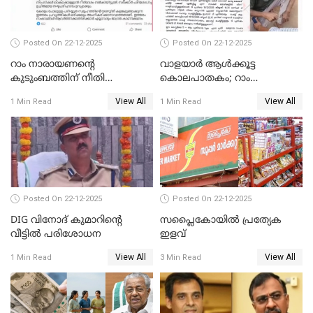
Posted On 22-12-2025
Posted On 22-12-2025
റാം നാരായണന്റെ
വാളയാർ ആൾക്കൂട്ട
കുടുംബത്തിന് നീതി
കൊലപാതകം; റാം
ഉറപ്പാക്കും; പിണറായി
നാരായണൻ നേരിട്ടത് ക്രൂര
View All
View All
1 Min Read
1 Min Read
വിജയന്‍
പീഡനം
Posted On 22-12-2025
Posted On 22-12-2025
DIG വിനോദ് കുമാറിന്റെ
സപ്ലൈകോയിൽ പ്രത്യേക
വീട്ടില്‍ പരിശോധന
ഇളവ്
View All
View All
1 Min Read
3 Min Read