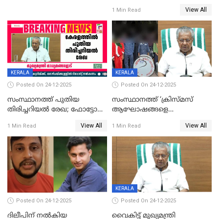
ഹാജരാവാൻ ഉത്തരവ്
View All
1 Min Read
KERALA
KERALA
Posted On 24-12-2025
Posted On 24-12-2025
സംസ്ഥാനത്ത് പുതിയ
സംസ്ഥാനത്ത് ‘ക്രിസ്മസ്
തിരിച്ചറിയല്‍ രേഖ; ഫോട്ടോ
ആഘോഷങ്ങളെ
പതിപ്പിച്ച നേറ്റിവിറ്റി കാര്‍ഡ്
കടന്നാക്രമിയ്ക്കുന്നു; എല്ലാ
View All
View All
1 Min Read
1 Min Read
നല്‍കുമെന്ന് മുഖ്യമന്ത്രി; SIR
ആക്രമണങ്ങൾക്കും പിന്നിലും
ഹെല്‍പ് ഡസ്‌കുകള്‍
സംഘപരിവാർ’; മുഖ്യമന്ത്രി
ആരംഭിക്കാന്‍ മന്ത്രിസഭാ
യോഗ തീരുമാനം
KERALA
Posted On 24-12-2025
Posted On 24-12-2025
ദിലീപിന് നല്‍കിയ
വൈകിട്ട് മുഖ്യമന്ത്രി