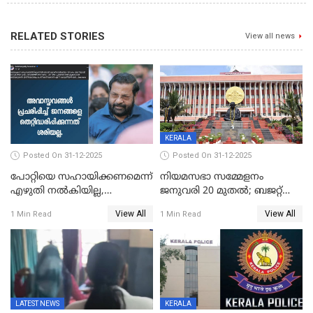
RELATED STORIES
View all news
KERALA
Posted On 31-12-2025
Posted On 31-12-2025
പോറ്റിയെ സഹായിക്കണമെന്ന്
നിയമസഭാ സമ്മേളനം
എഴുതി നൽകിയില്ല,
ജനുവരി 20 മുതല്‍; ബജറ്റ്
ജനങ്ങളെ
അവതരണം അവസാനവാരം;
View All
View All
1 Min Read
1 Min Read
തെറ്റിദ്ധരിപ്പിക്കരുത്,
മന്ത്രിസഭാ
സാങ്കൽപ്പിക കഥകൾ
യോഗതീരുമാനങ്ങൾ
പ്രചരിപ്പിക്കുന്നുവെന്നും
കടകംപള്ളി സുരേന്ദ്രൻ
LATEST NEWS
KERALA