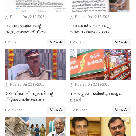
Posted On 22-12-2025
Posted On 22-12-2025
റാം നാരായണന്റെ
വാളയാർ ആൾക്കൂട്ട
കുടുംബത്തിന് നീതി
കൊലപാതകം; റാം
ഉറപ്പാക്കും; പിണറായി
നാരായണൻ നേരിട്ടത് ക്രൂര
View All
View All
1 Min Read
1 Min Read
വിജയന്‍
പീഡനം
Posted On 22-12-2025
Posted On 22-12-2025
DIG വിനോദ് കുമാറിന്റെ
സപ്ലൈകോയിൽ പ്രത്യേക
വീട്ടില്‍ പരിശോധന
ഇളവ്
View All
View All
1 Min Read
3 Min Read