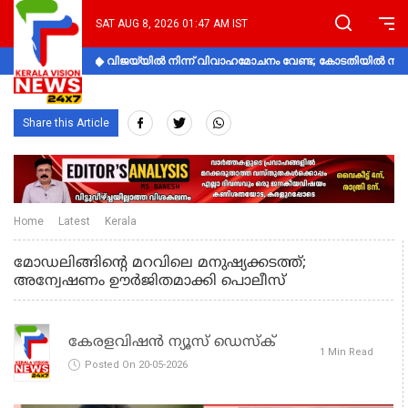
SAT AUG 8, 2026 01:47 AM IST
വിജയ്‌യിൽ നിന്ന് വിവാഹമോചനം വേണ്ട; കോടതിയിൽ നിലപാ
Share this Article
Home
Latest
Kerala
മോഡലിങ്ങിൻ്റെ മറവിലെ മനുഷ്യക്കടത്ത്;
അന്വേഷണം ഊര്‍ജിതമാക്കി പൊലീസ്
കേരളവിഷൻ ന്യൂസ് ഡെസ്‌ക്
1 Min Read
Posted On 20-05-2026