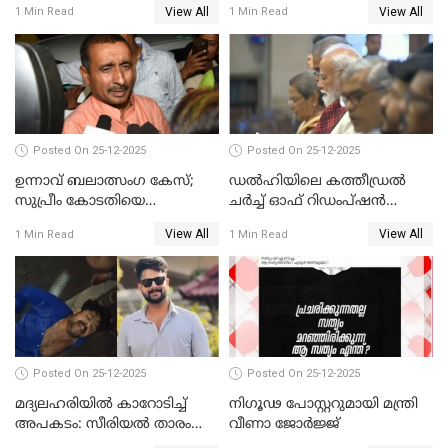
View All
View All
1 Min Read
1 Min Read
Posted On 25-12-2025
Posted On 25-12-2025
ഉന്നാവ് ബലാത്സംഗ കേസ്;
ഡൽഹിയിലെ കത്തീഡ്രൽ
സുപ്രീം കോടതിയെ
ചർച്ച് ഓഫ് റിഡംപ്ഷൻ
സമീപിക്കാനൊരുങ്ങി
സന്ദർശിച്ച് പ്രധാനമന്ത്രി
View All
View All
1 Min Read
1 Min Read
അതിജീവിത
Posted On 25-12-2025
Posted On 25-12-2025
മദ്യലഹരിയിൽ കാറോടിച്ച്
നിഗൂഢ പോസ്റ്ററുമായി മന്ത്രി
അപകടം: സീരിയൽ താരം
വീണാ ജോർജ്ജ്
സിദ്ധാർത്ഥ് പ്രഭുവിനെതിരെ