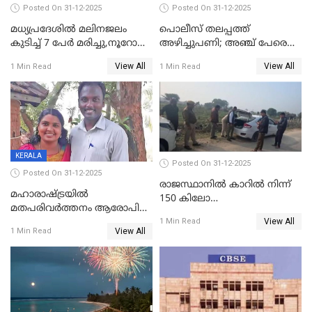
Posted On 31-12-2025
Posted On 31-12-2025
മധ്യപ്രദേശിൽ മലിനജലം
പൊലീസ് തലപ്പത്ത്
കുടിച്ച് 7 പേർ മരിച്ചു,നൂറോളം
അഴിച്ചുപണി; അഞ്ച് പേരെ
പേർ ഗുരുതരാവസ്ഥയിൽ
ഐജി റാങ്കിലേക്ക്
View All
View All
1 Min Read
1 Min Read
ഉയർത്തി,അജിതാ ബീഗം
ക്രൈംബ്രാഞ്ച് ഐജി,
എസ്.ശ്യാംസുന്ദർ
ഇന്റലിജൻസ് ഐജി
KERALA
Posted On 31-12-2025
Posted On 31-12-2025
രാജസ്ഥാനിൽ കാറിൽ നിന്ന്
മഹാരാഷ്ട്രയിൽ
150 കിലോ
മതപരിവർത്തനം ആരോപിച്ചു
സ്ഫോടകവസ്തുക്കൾ
View All
അറസ്റ്റിലായ മലയാളി
1 Min Read
പിടികൂടി
View All
1 Min Read
വൈദികനും ഭാര്യയ്ക്കും
ഉൾപ്പെടെ 11പേർക്കും ജാമ്യം