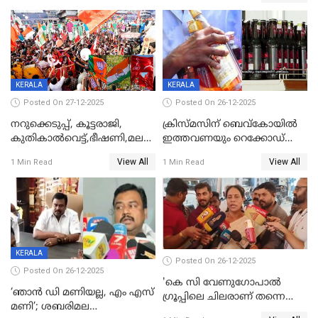
KERALA
KERALA
Posted On 27-12-2025
Posted On 26-12-2025
നറുക്കെടുപ്പ്, കൂട്ടരാജി,
ക്രിസ്മസിന് ബെവ്‌കോയിൽ
കുതികാൽവെട്ട്,ഭീഷണി,മലബാറിലാകട്ടെ
ഇത്തവണയും റെക്കോഡ്
ട്വിസ്റ്റോട് ട്വിസ്റ്റും; അടിമുടി
വിൽപ്പന;കഴിഞ്ഞവർഷത്തേക്ക
View All
View All
1 Min Read
1 Min Read
നാടകീയമായി പഞ്ചായത്ത്
53 കോടി രൂപയുടെ അധിക
പ്രസിഡന്‍റ് തെരഞ്ഞെടുപ്പ്
വിൽപ്പന; മലയാളി കുടിച്ചു
തീർത്തത് 333 കോടിയുടെ
മദ്യം
KERALA
Posted On 26-12-2025
Posted On 26-12-2025
'കെ സി വേണുഗോപാല്‍
‘ഞാൻ ഡി മണിയല്ല, എം എസ്
ഗ്രൂപ്പിലെ ചിലരാണ് തന്നെ
മണി’; ശബരിമല
തഴഞ്ഞത്'; ലാലി ജെയിംസ്