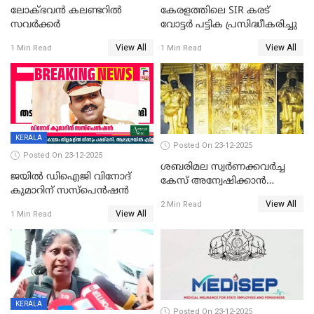
ലോക്ഭവൻ കലണ്ടറിൽ
കേരളത്തിലെ SIR കരട്
സവർക്കർ
വോട്ടര്‍ പട്ടിക പ്രസിദ്ധീകരിച്ചു
View All
View All
1 Min Read
1 Min Read
KERALA
Posted On 23-12-2025
Posted On 23-12-2025
ശബരിമല സ്വര്‍ണക്കവര്‍ച്ച
ജയിൽ ഡിഐജി വിനോദ്
കേസ് അന്വേഷിക്കാന്‍
കുമാറിന് സസ്പെൻഷൻ
തയ്യാറെന്ന് CBI
View All
2 Min Read
View All
1 Min Read
KERALA
Posted On 23-12-2025