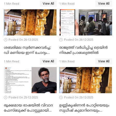
ട്രംപ്
മുഖ്യമന്ത്രിയും ഉണ്ണികൃഷ്ണന്‍
View All
View All
1 Min Read
1 Min Read
പോറ്റിയും ഒപ്പമുള്ള AI ചിത്രം
പങ്കുവെച്ചു
Posted On 26-12-2025
Posted On 26-12-2025
ശബരിമല സ്വര്‍ണക്കവര്‍ച്ച;
രാജ്യത്ത് വര്‍ധിപ്പിച്ച ട്രെയിന്‍
ഡി മണിയെ ഇന്ന് ചോദ്യം
നിരക്ക് പ്രാബല്യത്തില്‍
ചെയ്യും
View All
View All
1 Min Read
1 Min Read
Posted On 25-12-2025
Posted On 25-12-2025
രൂക്ഷമായ ഭാഷയിൽ വിവാദ
ഉണ്ണികൃഷ്ണന്‍ പോറ്റിയെയും
ഫേസ്ബുക്ക് പോസ്റ്റുമായി
സുധീഷ് കുമാറിനെയും
നടൻ വിനായകൻ
വീണ്ടും ചോദ്യം ചെയ്ത് SIT