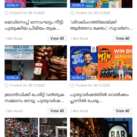
KERALA
KERALA
Posted On 30-12-2025
Posted On 30-12-2025
മെഡിസെപ്പ് ഒന്നാംഘട്ടം നീട്ടി;
'ശിവലിംഗത്തിലേയ്ക്ക്
പുതുക്കിയ പ്രീമിയം തുക
ആര്‍ത്തവ രക്തം'; സുവര്‍ണ
ഈടാക്കുക ജനുവരി 31
കേരളം ലോട്ടറിയിലെ
View All
View All
1 Min Read
1 Min Read
മുതൽ
ചിത്രത്തിനെതിരെ ഹിന്ദു
ഐക്യവേദി പരാതി നൽകി
KERALA
KERALA
Posted On 30-12-2025
Posted On 30-12-2025
ബ്രാൻഡിക്ക് പേരിട്ട് വൻതുക
പുതുവർഷത്തിൽ വെൽക്കം
സമ്മാനം നേടൂ; പുതുവർഷ
പ്ലാനിൽ ചേരൂ,
ഓഫറുമായി ബെവ്‌കോ
350എംപിപിഎസ് വേഗതയിൽ
View All
View All
1 Min Read
1 Min Read
ഇന്റർനെറ്റും ഒപ്പം കീയുടെ
മെഗാ പ്ലാൻ സൗജന്യം; ഒപ്പം
വരിക്കാർക്ക് 200 ടിവി, 100 EV
ബൈക്കുകൾ, ബമ്പർ