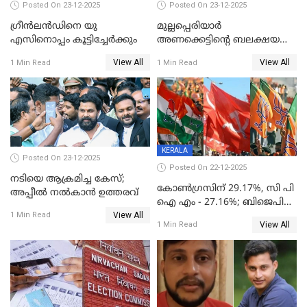
Posted On 23-12-2025
Posted On 23-12-2025
ഗ്രീന്‍ലന്‍ഡിനെ യു
മുല്ലപ്പെരിയാര്‍
എസിനൊപ്പം കൂട്ടിച്ചേര്‍ക്കും
അണക്കെട്ടിന്റെ ബലക്ഷയ
നിര്‍ണയം; പരിശോധന ഇന്ന്
View All
View All
1 Min Read
1 Min Read
തുടങ്ങും
KERALA
Posted On 23-12-2025
Posted On 22-12-2025
നടിയെ ആക്രമിച്ച കേസ്;
കോൺഗ്രസിന് 29.17%, സി പി
അപ്പീൽ നൽകാൻ ഉത്തരവ്
ഐ എം - 27.16%; ബിജെപി
View All
20% കടന്നത്
1 Min Read
View All
1 Min Read
തിരുവനന്തപുരത്ത് മാത്രം,
തദ്ദേശത്തിലെ യഥാർത്ഥ
കണക്ക് പുറത്ത്