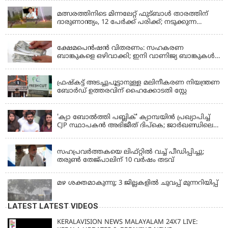
മത്സരത്തിനിടെ മിന്നലേറ്റ് ഫുട്‌ബാൾ താരത്തിന്
ദാരുണാന്ത്യം, 12 പേർക്ക് പരിക്ക്; നടുക്കുന്ന
വീഡിയോ
KERALA
ക്ഷേമപെൻഷൻ വിതരണം: സഹകരണ
ബാങ്കുകളെ ഒഴിവാക്കി; ഇനി വാണിജ്യ ബാങ്കുകൾ
മാത്രം
KERALA
ഫ്രഷ്‌കട്ട് അടച്ചുപൂട്ടാനുള്ള മലിനീകരണ നിയന്ത്രണ
ബോർഡ് ഉത്തരവിന് ഹൈക്കോടതി സ്റ്റേ
KERALA
'ക്യാ ബോൽത്തി പബ്ലിക്' ക്യാമ്പയിൻ പ്രഖ്യാപിച്ച്
CJP സ്ഥാപകൻ അഭിജീത് ദിപ്കെ; ജാർഖണ്ഡിലെ
വിദ്യാർത്ഥി പ്രക്ഷോഭത്തിലും മറുപടി
LATEST NEWS
സഹപ്രവർത്തകയെ ലിഫ്റ്റിൽ വച്ച് പീഡിപ്പിച്ചു;
തരുൺ തേജ്‌പാലിന് 10 വർഷം തടവ്
മഴ ശക്തമാകുന്നു; 3 ജില്ലകളിൽ ചുവപ്പ് മുന്നറിയിപ്പ്
LATEST LATEST VIDEOS
KERALAVISION NEWS MALAYALAM 24X7 LIVE: