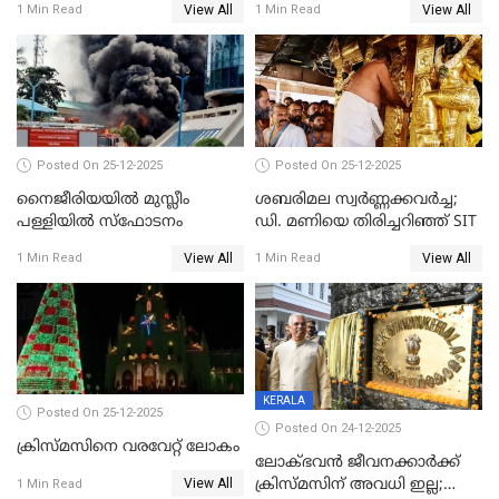
View All
View All
1 Min Read
1 Min Read
കേസെടുത്തു
Posted On 25-12-2025
Posted On 25-12-2025
നൈജീരിയയിൽ മുസ്ലീം
ശബരിമല സ്വര്‍ണ്ണക്കവര്‍ച്ച;
പള്ളിയില്‍ സ്‌ഫോടനം
ഡി. മണിയെ തിരിച്ചറിഞ്ഞ് SIT
View All
View All
1 Min Read
1 Min Read
KERALA
Posted On 25-12-2025
Posted On 24-12-2025
ക്രിസ്മസിനെ വരവേറ്റ് ലോകം
ലോക്ഭവൻ ജീവനക്കാർക്ക്
View All
ക്രിസ്മസിന് അവധി ഇല്ല;
1 Min Read