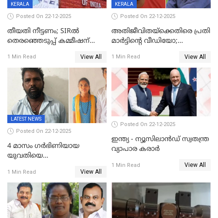
KERALA
KERALA
Posted On 22-12-2025
Posted On 22-12-2025
തീയതി നീട്ടണം; SIRൽ
അതിജീവിതയ്‌ക്കെതിരെ പ്രതി
തെരഞ്ഞെടുപ്പ് കമ്മീഷന്
മാർട്ടിന്റെ വീഡിയോ;
കത്തയച്ച് കേരളം
പ്രചരിപ്പിച്ച മൂന്നുപേർ
View All
View All
1 Min Read
1 Min Read
അറസ്റ്റിൽ; നൂറോളം
സൈറ്റുകളിൽ നിന്നും
വിഡിയോ നീക്കം ചെയ്യാനും
പൊലീസ്
LATEST NEWS
Posted On 22-12-2025
Posted On 22-12-2025
ഇന്ത്യ - ന്യൂസിലാൻഡ് സ്വതന്ത്ര
4 മാസം ഗർഭിണിയായ
വ്യാപാര കരാർ
യുവതിയെ
View All
വെട്ടിക്കൊലപ്പെടുത്തി
1 Min Read
View All
1 Min Read
പിതാവും സഹോദരനും;
ദുരഭിമാനക്കൊലയിൽ
നടുങ്ങി കർണാടക