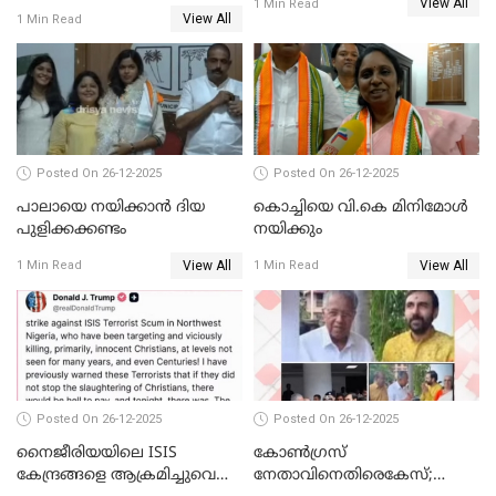
View All
സ്വർണക്കവർച്ചയുമായി ഒരു
1 Min Read
View All
1 Min Read
ബന്ധവും ഇല്ലെന്ന് എസ്ഐടി
ചോദ്യം ചെയ്ത ദിണ്ടിഗലിലെ
വ്യവസായി
Posted On 26-12-2025
Posted On 26-12-2025
പാലായെ നയിക്കാന്‍ ദിയ
കൊച്ചിയെ വി.കെ മിനിമോള്‍
പുളിക്കക്കണ്ടം
നയിക്കും
View All
View All
1 Min Read
1 Min Read
Posted On 26-12-2025
Posted On 26-12-2025
നൈജീരിയയിലെ ISIS
കോണ്‍ഗ്രസ്
കേന്ദ്രങ്ങളെ ആക്രമിച്ചുവെന്ന്
നേതാവിനെതിരെകേസ്;