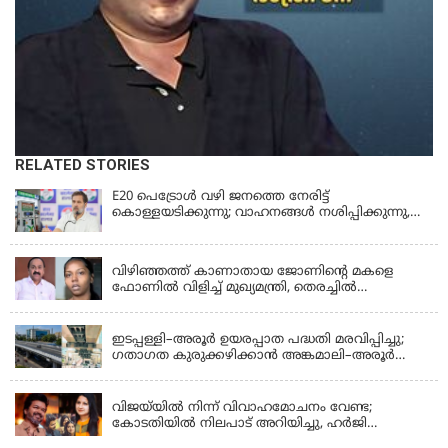
RELATED STORIES
E20 പെട്രോൾ വഴി ജനത്തെ നേരിട്ട്
കൊള്ളയടിക്കുന്നു; വാഹനങ്ങൾ നശിപ്പിക്കുന്നു,
ജീവിതങ്ങൾ നശിപ്പിക്കുന്നുവെന്നും രാഹുൽ ഗാന്ധി
KERALA
വിഴിഞ്ഞത്ത് കാണാതായ ജോണിന്റെ മകളെ
ഫോണിൽ വിളിച്ച് മുഖ്യമന്ത്രി, തെരച്ചിൽ
ഊർജിതമാക്കുമെന്ന് ഉറപ്പ് നൽകി; മന്ത്രി സിപി
KERALA
ജോൺ അഞ്ചുതെങ്ങിൽ; കടലിൽ
പോകുന്നവരെയും ഉൾപ്പെടുത്തി നാളെ ഊർജിത
ഇടപ്പള്ളി–അരൂർ ഉയരപ്പാത പദ്ധതി മരവിപ്പിച്ചു;
തെരച്ചിൽ
ഗതാഗത കുരുക്കഴിക്കാൻ അങ്കമാലി–അരൂർ
ബൈപാസ് പദ്ധതി വേഗത്തിലാക്കുമെന്ന് ഗഡ്കരി
LATEST NEWS
വിജയ്‌യിൽ നിന്ന് വിവാഹമോചനം വേണ്ട;
കോടതിയിൽ നിലപാട് അറിയിച്ചു, ഹർജി
പിൻവലിക്കുന്നെന്ന് സംഗീത
LATEST NEWS