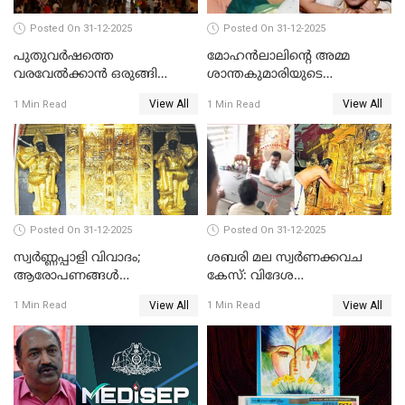
Posted On 31-12-2025
Posted On 31-12-2025
പുതുവര്‍ഷത്തെ
മോഹന്‍ലാലിന്റെ അമ്മ
വരവേല്‍ക്കാന്‍ ഒരുങ്ങി
ശാന്തകുമാരിയുടെ
ലോകം
സംസ്‌കാരം ഇന്ന്
View All
View All
1 Min Read
1 Min Read
Posted On 31-12-2025
Posted On 31-12-2025
സ്വർണ്ണപ്പാളി വിവാദം;
ശബരി മല സ്വർണക്കവച
ആരോപണങ്ങൾ
കേസ്: വിദേശ
അവസാനിക്കുന്നില്ല
വ്യവസായിയുടെ ആരോപണം
View All
View All
1 Min Read
1 Min Read
നിഷേധിച്ച് ഡി മണി