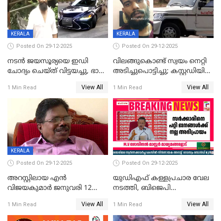
CPIഎക്സിക്യൂട്ടീവിൽ
വിമർശനം
KERALA
KERALA
Posted On 29-12-2025
Posted On 29-12-2025
നടൻ ജയസൂര്യയെ ഇഡി
വിലങ്ങുകൊണ്ട് സ്വയം നെറ്റി
ചോദ്യം ചെയ്ത് വിട്ടയച്ചു, ഭാര്യ
അടിച്ചുപൊട്ടിച്ചു; കസ്റ്റഡിയിൽ
സരിതയുടെയും
എടുക്കുന്നതിനിടെ
View All
View All
1 Min Read
1 Min Read
മൊഴിയെടുത്തു
വധശ്രമക്കേസ് പ്രതി
വിലങ്ങുമായി രക്ഷപ്പെട്ടു;
വ്യാപക തെരച്ചിൽ
KERALA
Posted On 29-12-2025
Posted On 29-12-2025
അറസ്റ്റിലായ എൻ
യുഡിഎഫ് കള്ളപ്രചാര വേല
വിജയകുമാർ ജനുവരി 12
നടത്തി, ബിജെപി
വരെ റിമാൻഡിൽ;
ഹിന്ദുവർഗീയത പ്രചരിപ്പിച്ചു,
View All
View All
1 Min Read
1 Min Read
ജാമ്യാപേക്ഷ ഈ മാസം 31ന്
ശബരിമല അത്ര
പരിഗണിക്കും
തിരിച്ചടിയായില്ല,സർക്കാരിനെക്കുറ