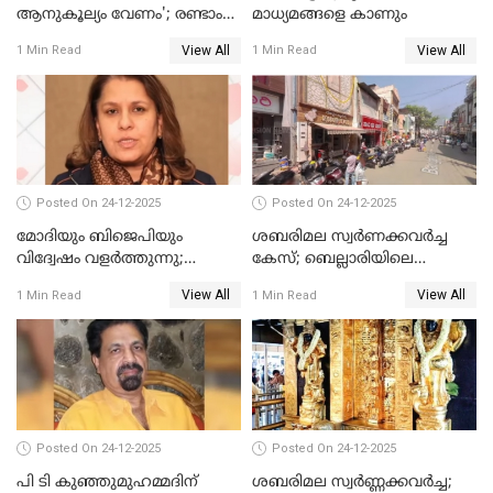
ആനുകൂല്യം വേണം'; രണ്ടാം
മാധ്യമങ്ങളെ കാണും
പ്രതി മാര്‍ട്ടിന്‍
View All
View All
1 Min Read
1 Min Read
ഹൈക്കോടതിയില്‍
Posted On 24-12-2025
Posted On 24-12-2025
മോദിയും ബിജെപിയും
ശബരിമല സ്വര്‍ണക്കവര്‍ച്ച
വിദ്വേഷം വളർത്തുന്നു;
കേസ്; ബെല്ലാരിയിലെ
പ്രതിഷേധവിമായി
ജ്വല്ലറിയില്‍ പരിശോധന
View All
View All
1 Min Read
1 Min Read
കോൺഗ്രസ്
Posted On 24-12-2025
Posted On 24-12-2025
പി ടി കുഞ്ഞുമുഹമ്മദിന്
ശബരിമല സ്വര്‍ണ്ണക്കവര്‍ച്ച;