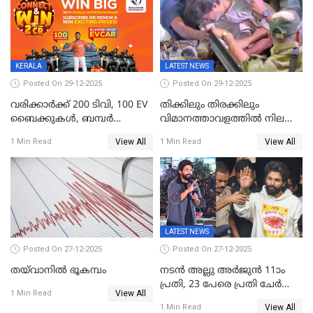
ജനങ്ങൾക്ക് മികച്ച
അഭിപ്രായം, എല്‍ഡിഎഫ്
അധികാരം നിലനിര്‍ത്തും,
ലോക്സഭ
തെരഞ്ഞെടുപ്പിനേക്കാൾ 17
KERALA
LATEST NEWS
ലക്ഷം വോട്ട് ലഭിച്ചു
Posted On 29-12-2025
Posted On 29-12-2025
വരിക്കാർക്ക് 200 ടിവി, 100 EV
തിക്കിലും തിരക്കിലും
ബൈക്കുകൾ, ബമ്പർ
വിമാനത്താവളത്തില്‍ നിലത്ത്
സമ്മാനമായി EV കാർ
വീണ് വിജയ്
View All
View All
1 Min Read
1 Min Read
ഉൾപ്പെടെ 2 കോടി രൂപയുടെ
സമ്മാനങ്ങളുമായി
കേരളവിഷൻ ബ്രോഡ്ബാൻഡ്
കണക്ട്&വിൻ
LATEST NEWS
Posted On 27-12-2025
Posted On 27-12-2025
തയ്‌വാനിൽ ഭൂകമ്പം
നടൻ അല്ലു അർജുൻ 11ാം
പ്രതി, 23 പേരെ പ്രതി ചേർത്ത്
View All
1 Min Read
കുറ്റപത്രം സമർപ്പിച്ചു
View All
1 Min Read