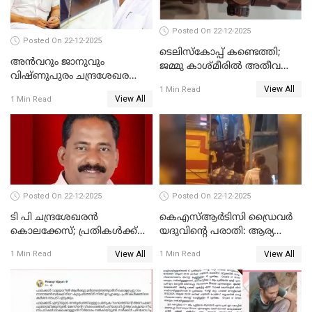
Posted On 22-12-2025
Posted On 22-12-2025
ടെലിസ്‌കോപ്പ് കണ്ടെത്തി;
അൻവറും ജാനുവും
ജമ്മു കാശ്മീരില്‍ അതീവ
വിഷ്ണുപുരം ചന്ദ്രശേഖരന്റെ
ജാഗ്രത നിര്‍ദ്ദേശം
View All
പാർട്ടിയും UDF
1 Min Read
View All
1 Min Read
അസോസിയേറ്റ് അംഗങ്ങൾ;
അസോസിയേറ്റ്
അംഗമാകാനില്ലെന്നും
UDFലേക്കില്ലെന്നും
വിഷ്ണുപുരം ചന്ദ്രശേഖരൻ
Posted On 22-12-2025
Posted On 22-12-2025
ടി പി ചന്ദ്രശേഖരന്‍
കെഎസ്ആർടിസി ഡ്രൈവർ
കൊലക്കേസ്; പ്രതികള്‍ക്ക്
യദുവിന്റെ പരാതി: ആര്യ
വീണ്ടും പരോള്‍
രാജേന്ദ്രനും സച്ചിൻ ദേവിനും
View All
View All
1 Min Read
1 Min Read
കോടതി നോട്ടീസ്