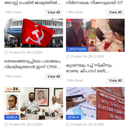
അറസ്റ്റ് ചെയ്ത് ജാമ്യത്തില്‍
നിർണായക നീക്കവുമായി SIT
വിട്ടു
View All
View All
1 Min Read
1 Min Read
LATEST NEWS
Posted On 24-12-2025
Posted On 23-12-2025
തെരഞ്ഞെടുപ്പിലെ പരാജയം;
ക്യാമറയും ടച്ച് സ്ക്രീനും
വിലയിരുത്താന്‍ ഇന്ന് CPIM
വേണ്ട, കീപാഡ് മതി;
യോഗം
View All
സ്ത്രീകൾക്ക് സ്മാർട്ട് ഫോൺ
1 Min Read
View All
1 Min Read
വിലക്കി രാജ്യത്തെ ഒരു
പഞ്ചായത്ത്
KERALA
KERALA
Posted On 23-12-2025
Posted On 23-12-2025