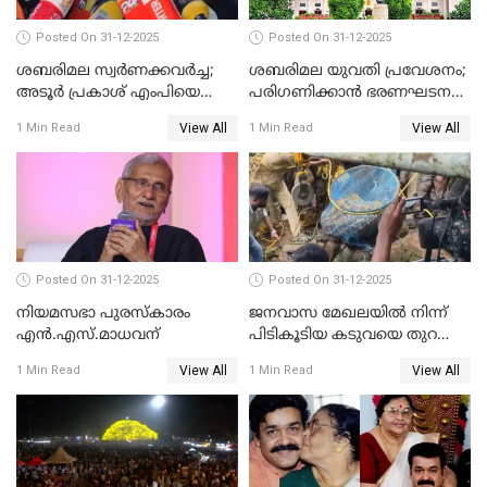
Posted On 31-12-2025
Posted On 31-12-2025
ശബരിമല സ്വര്‍ണക്കവര്‍ച്ച;
ശബരിമല യുവതി പ്രവേശനം;
അടൂര്‍ പ്രകാശ് എംപിയെ
പരിഗണിക്കാന്‍ ഭരണഘടന
ചോദ്യം ചെയ്യാൻ SIT
ബെഞ്ച്
View All
View All
1 Min Read
1 Min Read
Posted On 31-12-2025
Posted On 31-12-2025
നിയമസഭാ പുരസ്‌കാരം
ജനവാസ മേഖലയിൽ നിന്ന്
എൻ.എസ്.മാധവന്
പിടികൂടിയ കടുവയെ തുറന്നു
വിട്ടു
View All
View All
1 Min Read
1 Min Read