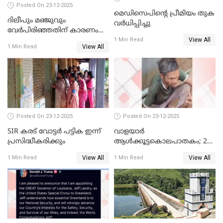
Posted On 23-12-2025
മെഡിസെപിന്റെ പ്രീമിയം തുക
ദിലീപും മഞ്ജുവും
വർധിപ്പിച്ചു
വേർപിരിഞ്ഞതിന് കാരണം
View All
ദിലീപ് മഞ്ജുവിന് നൽകിയ ആ
1 Min Read
View All
1 Min Read
പഴയ മൊബൈലിൽ നിന്ന്
കണ്ടെത്തിയ ചാറ്റിൽ
നിന്നാണ്; എട്ടാം പ്രതിക്ക്
മോട്ടീവ് ഉണ്ടായിരുന്നെന്നും
അഡ്വ. ടി.ബി മിനി
Posted On 23-12-2025
Posted On 23-12-2025
SIR കരട് വോട്ടര്‍ പട്ടിക ഇന്ന്
വാളയാർ
പ്രസിദ്ധീകരിക്കും
ആൾക്കൂട്ടകൊലപാതകം; 2
പേർ കൂടി കസ്റ്റഡിയിൽ
View All
View All
1 Min Read
1 Min Read