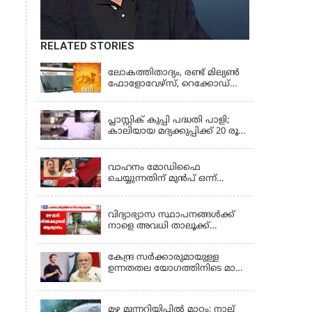
RELATED STORIES
KERALA
ലോകത്തിതാദ്യം, രണ്ട് മില്യണ്‍
ഫോളോവേഴ്‌സ്, റെക്കോഡ്
നേട്ടവുമായി കേരള പൊലീസ്
KERALA
പ്ലാസ്റ്റിക് കുപ്പി പദ്ധതി പാളി;
കാലിയായ മദ്യക്കുപ്പിക്ക് 20 രൂപ
പദ്ധതി അവസാനിപ്പിച്ച്
LATEST NEWS
ബെവ്‌കോ
വാഹനം മോഡിഫൈ
ചെയ്യുന്നതിന് മുൻപ് ഒന്ന്
ശ്രദ്ധിക്കണേ, വാഹനങ്ങളുടെ
KERALA
രൂപമാറ്റത്തിൽ മാനദണ്ഡങ്ങൾ
നിശ്ചയിക്കാൻ സംസ്ഥാന
വിദ്യാഭ്യാസ സ്ഥാപനങ്ങൾക്ക്
സർക്കാരുകൾക്ക്
നാളെ അവധി താലൂക്ക്
അധികാരമില്ലെന്ന് കേന്ദ്രമന്ത്രി
അടിസ്ഥാനത്തിൽ;
ആലപ്പുഴയിൽ 3
കേന്ദ്ര സർക്കാരുമായുള്ള
താലൂക്കുകൾക്ക്, തിരുവല്ല
ഉന്നതതല യോഗത്തിനിടെ മാപ്പ്
താലൂക്ക്,കോട്ടയം താലൂക്ക്
പറഞ്ഞ് മാർക്ക് സക്കർബർഗ്;
എന്നിവടങ്ങളിൽ അവധി
KERALA
മോദിയുടെ വീഡിയോ നീക്കം
ചെയ്തതിൽ പരാമർശമില്ല
മഴ മുന്നറിയിപ്പില്‍ മാറ്റം; നാല്