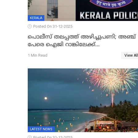
KERALA
Posted On 31-12-2025
പൊലീസ് തലപ്പത്ത് അഴിച്ചുപണി; അഞ്ച്
പേരെ ഐജി റാങ്കിലേക്ക്
ഉയർത്തി,അജിതാ ബീഗം ക്രൈംബ്രാഞ്ച്
1 Min Read
View All
ഐജി, എസ്.ശ്യാംസുന്ദർ ഇന്റലിജൻസ്
ഐജി
LATEST NEWS
Posted On 31-12-2025