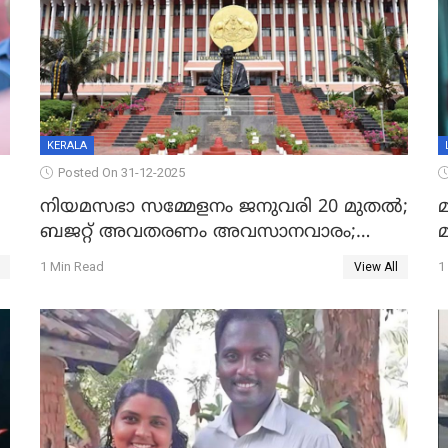
KERALA
Posted On 31-12-2025
നിയമസഭാ സമ്മേളനം ജനുവരി 20 മുതല്‍;
മ
ബജറ്റ് അവതരണം അവസാനവാരം;
മന്ത്രിസഭാ യോഗതീരുമാനങ്ങൾ
1 Min Read
1
View All