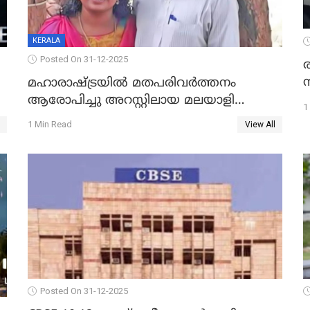
KERALA
Posted On 31-12-2025
മഹാരാഷ്ട്രയിൽ മതപരിവർത്തനം
ആരോപിച്ചു അറസ്റ്റിലായ മലയാളി
1
വൈദികനും ഭാര്യയ്ക്കും ഉൾപ്പെടെ
1 Min Read
View All
11പേർക്കും ജാമ്യം
Posted On 31-12-2025