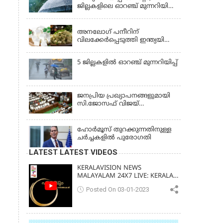
ജില്ലകളിലെ ഓറഞ്ച് മുന്നറിയിപ്പ്
പിന്‍വലിച്ചു
KERALA
അനലോഗ് പനീറിന്
വിലക്കേർപ്പെടുത്തി ഇന്ത്യയിലെ
ഒരു സംസ്ഥാനം കൂടി;
ലംഘിച്ചാൽ പിഴ ഒരു ലക്ഷം
5 ജില്ലകളില്‍ ഓറഞ്ച് മുന്നറിയിപ്പ്
ജനപ്രിയ പ്രഖ്യാപനങ്ങളുമായി
സി.ജോസഫ് വിജയ്
സർക്കാരിന്റെ ആദ്യ ബജറ്റ്
ഹോര്‍മൂസ് തുറക്കുന്നതിനുള്ള
ചര്‍ച്ചകളില്‍ പുരോഗതി
LATEST LATEST VIDEOS
KERALAVISION NEWS
MALAYALAM 24X7 LIVE: KERALA
UPDATES & BREAKING NEWS
Posted On 03-01-2023