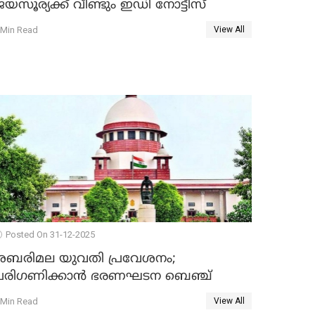
യസൂര്യക്ക് വീണ്ടും ഇഡി നോട്ടീസ്
 Min Read
View All
Posted On 31-12-2025
ശബരിമല യുവതി പ്രവേശനം;
പരിഗണിക്കാന്‍ ഭരണഘടന ബെഞ്ച്
 Min Read
View All