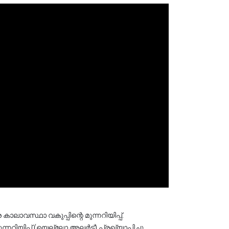
ാലാവസ്ഥാ വകുപ്പിന്റെ മുന്നറിയിപ്പ്. 
ിയിപ്പ് (യെല്ലോ അലർട്ട്) പ്രഖ്യാപിച്ചു. 