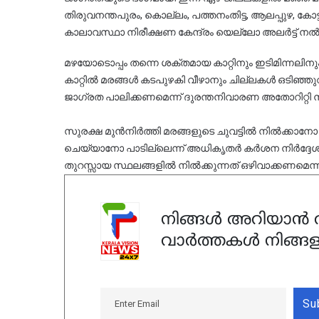
തിരുവനന്തപുരം, കൊല്ലം, പത്തനംതിട്ട, ആലപ്പുഴ, കോട
കാലാവസ്ഥാ നിരീക്ഷണ കേന്ദ്രം യെല്ലോ അലർട്ട് നൽകിയ
മഴയോടൊപ്പം തന്നെ ശക്തമായ കാറ്റിനും ഇടിമിന്നലിനും 
കാറ്റിൽ മരങ്ങൾ കടപുഴകി വീഴാനും ചില്ലകൾ ഒടിഞ
ജാഗ്രത പാലിക്കണമെന്ന് ദുരന്തനിവാരണ അതോറിറ്റി നിർദ
സുരക്ഷ മുൻനിർത്തി മരങ്ങളുടെ ചുവട്ടിൽ നിൽക്കാനോ 
ചെയ്യാനോ പാടില്ലെന്ന് അധികൃതർ കർശന നിർദ്ദേശം ന
തുറസ്സായ സ്ഥലങ്ങളിൽ നിൽക്കുന്നത് ഒഴിവാക്കണമെന്നു
നിങ്ങൾ അറിയാൻ ആ
വാർത്തകൾ നിങ്ങള
Su